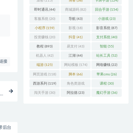
加密
(115)
博客
(38)
卡牌手游
(124)
即时通讯
(44)
商城源码
(82)
回合手游
(154)
客服系统
(20)
导航
(43)
小游戏
(23)
、
小程序
(159)
影视
(18)
影音系统
(87)
投资赚钱
(20)
抖音
(41)
支付系统
(40)
教程
(893)
易支付
(43)
智能
(55)
机器人
(42)
江湖
(44)
站长工具
(52)
链接
端游
(125)
网站模板
(174)
网络赚钱
(22)
网页游戏
(118)
脚本
(66)
苹果cms
(26)
西游系列
(119)
角色类游戏
课程
(30)
(306)
闯关手游
(30)
阿拉德
(23)
魔幻手游
(36)
关注
-带后台