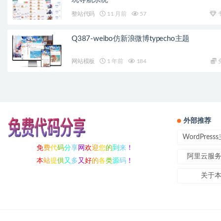
整站代码
11 月前
57
Q387-weibo仿新浪微博typecho主题
网站模板
1 年前
184
外部推荐
WordPres
免
费
代
码
分
享
网
欢
迎
您
的
到
来
！
阿里云服
本
站
提
供
又
多
又
好
的
各
类
源
码
！
关于