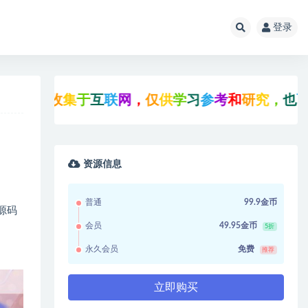
登录
均
收
集
于
互
联
网
，
仅
供
学
习
参
考
和
研
究
，
也
可
能
存
在
资源信息
普通
99.9金币
源码
会员
49.95金币
5折
永久会员
免费
推荐
立即购买