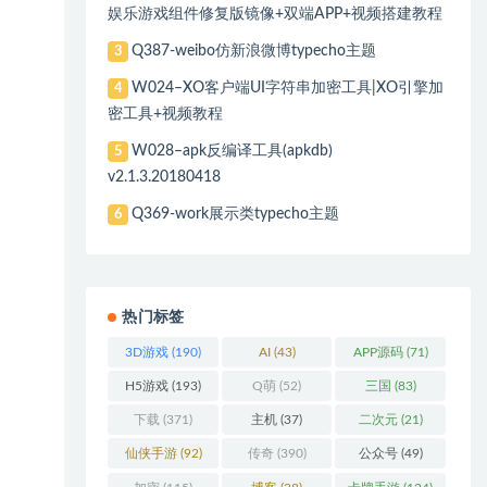
娱乐游戏组件修复版镜像+双端APP+视频搭建教程
Q387-weibo仿新浪微博typecho主题
3
W024–XO客户端UI字符串加密工具|XO引擎加
4
密工具+视频教程
W028–apk反编译工具(apkdb)
5
v2.1.3.20180418
Q369-work展示类typecho主题
6
热门标签
3D游戏
(190)
AI
(43)
APP源码
(71)
H5游戏
(193)
Q萌
(52)
三国
(83)
下载
(371)
主机
(37)
二次元
(21)
仙侠手游
(92)
传奇
(390)
公众号
(49)