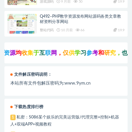
游戏源码
9 月前
50
19.9
Q492–PHP教学资源发布网站源码各类文章教
材资料分享网站
整站代码
10 月前
66
19.9
资
源
均
收
集
于
互
联
网
，
仅
供
学
习
参
考
和
研
究
，
也
可
文件解压密码说明：
本站所有文件包解压密码为:www.9ym.cn
下载热度排行榜
私密：S086某个娱乐的完美运营版/代理完整+控制+机器
1
人+双端APP+视频教程