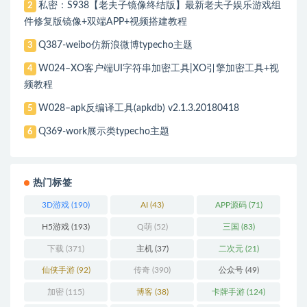
私密：S938【老夫子镜像终结版】最新老夫子娱乐游戏组
2
件修复版镜像+双端APP+视频搭建教程
Q387-weibo仿新浪微博typecho主题
3
W024–XO客户端UI字符串加密工具|XO引擎加密工具+视
4
频教程
W028–apk反编译工具(apkdb) v2.1.3.20180418
5
Q369-work展示类typecho主题
6
热门标签
3D游戏
(190)
AI
(43)
APP源码
(71)
H5游戏
(193)
Q萌
(52)
三国
(83)
下载
(371)
主机
(37)
二次元
(21)
仙侠手游
(92)
传奇
(390)
公众号
(49)
加密
(115)
博客
(38)
卡牌手游
(124)