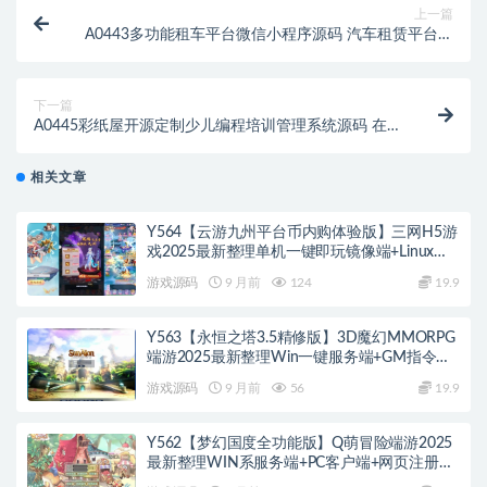
上一篇
A0443多功能租车平台微信小程序源码 汽车租赁平台源
码 摩托车租车平台源码 汽车租赁小程序源码
下一篇
A0445彩纸屋开源定制少儿编程培训管理系统源码 在线
培训系统源码精准化营销，成为营销创新者
相关文章
Y564【云游九州平台币内购体验版】三网H5游
戏2025最新整理单机一键即玩镜像端+Linux手
工服务端+管理后台+GM授权后台+教程
游戏源码
9 月前
124
19.9
Y563【永恒之塔3.5精修版】3D魔幻MMORPG
端游2025最新整理Win一键服务端+GM指令
+PC客户端+教程
游戏源码
9 月前
56
19.9
Y562【梦幻国度全功能版】Q萌冒险端游2025
最新整理WIN系服务端+PC客户端+网页注册
+GM工具+GM命令+教程