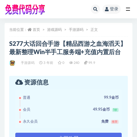
登录
全部
当前位置：
首页
游戏源码
手游源码
正文
S277大话回合手游【精品西游之血海滔天】
最新整理Win半手工服务端+充值内置后台
手游源码
3 年前
0
240
99.9
资源信息
普通
99.9金币
会员
49.95金币
5折
永久会员
免费
推荐