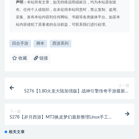
声明：
本站所有文章，如无特殊说明或标注，均为本站原创发
布。任何个人或组织，在未征得本站同意时，禁止复制、盗用、
采集、发布本站内容到任何网站、书籍等各类媒体平台。如若本
站内容侵犯了原著者的合法权益，可联系我们进行处理。
回合手游
脚本
西游系列
收藏
链接
上一篇
S276【1.80火龙大陆加强版】战神引擎传奇手游最新整
理Win半手工服务端+充值后台+安卓苹果双端
下一篇
S278【岁月西游】MT3换皮梦幻最新整理Linux手工服
务端+GM后台+安卓苹果双端
相关文章