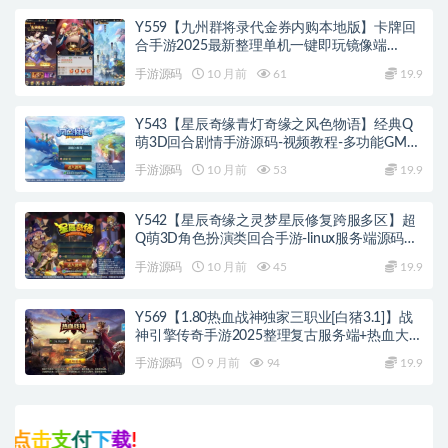
Y559【九州群将录代金券内购本地版】卡牌回
合手游2025最新整理单机一键即玩镜像端
+Linux手工服务端+本地资源包+GM授权后台
手游源码
10 月前
61
19.9
+教程
Y543【星辰奇缘青灯奇缘之风色物语】经典Q
萌3D回合剧情手游源码-视频教程-多功能GM物
品充值后台-双端版本
手游源码
10 月前
53
19.9
Y542【星辰奇缘之灵梦星辰修复跨服多区】超
Q萌3D角色扮演类回合手游-linux服务端源码视
频架设教程
手游源码
10 月前
45
19.9
Y569【1.80热血战神独家三职业[白猪3.1]】战
神引擎传奇手游2025整理复古服务端+热血大陆
+蛮荒大陆+黄金大陆
手游源码
9 月前
94
19.9
支
付
下
载
!