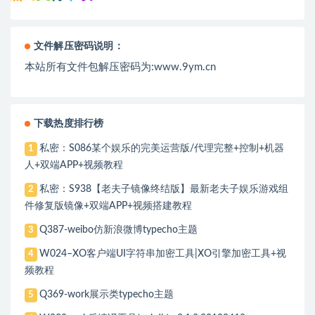
文件解压密码说明：
本站所有文件包解压密码为:www.9ym.cn
下载热度排行榜
私密：S086某个娱乐的完美运营版/代理完整+控制+机器
1
人+双端APP+视频教程
私密：S938【老夫子镜像终结版】最新老夫子娱乐游戏组
2
件修复版镜像+双端APP+视频搭建教程
Q387-weibo仿新浪微博typecho主题
3
W024–XO客户端UI字符串加密工具|XO引擎加密工具+视
4
频教程
Q369-work展示类typecho主题
5