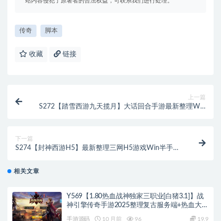
站内容侵犯了原著者的合法权益，可联系我们进行处理。
传奇
脚本
收藏
链接
上一篇
S272【踏雪西游九天揽月】大话回合手游最新整理Win
半手工服务端+JAVA后台+代理后台+安卓苹果双端
下一篇
S274【封神西游H5】最新整理三网H5游戏Win半手工
服务端+GM后台
相关文章
Y569【1.80热血战神独家三职业[白猪3.1]】战
神引擎传奇手游2025整理复古服务端+热血大陆
+蛮荒大陆+黄金大陆
手游源码
10 月前
96
19.9