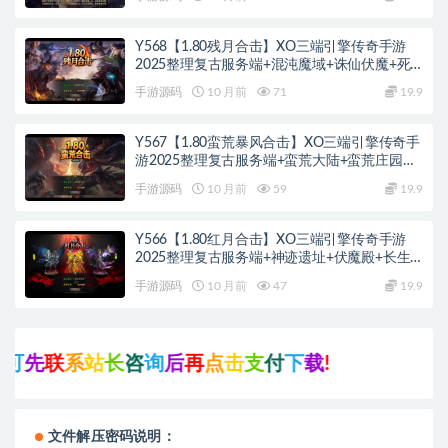
Y568【1.80残月合击】XO三端引擎传奇手游
2025整理复古服务端+混沌魔域+诛仙伏魔+死
亡空间
手游源码
10 月前
71
19.9
Y567【1.80蛮荒暴风合击】XO三端引擎传奇手
游2025整理复古服务端+蛮荒大陆+蛮荒庄园
+蛮荒战场
手游源码
10 月前
59
19.9
Y566【1.80红月合击】XO三端引擎传奇手游
2025整理复古服务端+神迹遗址+伏魔殿+长生
殿
手游源码
10 月前
47
19.9
联
系
站
长
咨
询
后
再
点
击
支
付
下
载
!
文件解压密码说明：