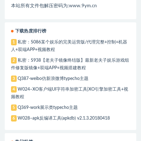
本站所有文件包解压密码为:www.9ym.cn
下载热度排行榜
私密：S086某个娱乐的完美运营版/代理完整+控制+机器
1
人+双端APP+视频教程
私密：S938【老夫子镜像终结版】最新老夫子娱乐游戏组
2
件修复版镜像+双端APP+视频搭建教程
Q387-weibo仿新浪微博typecho主题
3
W024–XO客户端UI字符串加密工具|XO引擎加密工具+视
4
频教程
Q369-work展示类typecho主题
5
W028–apk反编译工具(apkdb) v2.1.3.20180418
6