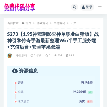
登录
全部
当前位置：
首页
游戏源码
手游源码
正文
S273【1.95神龍刺影灭神单职业白猪版】战
神引擎传奇手游最新整理Win半手工服务端
+充值后台+安卓苹果双端
手游源码
3 年前
0
304
99.9
资源信息
普通
99.9金币
会员
49.95金币
5折
永久会员
免费
推荐