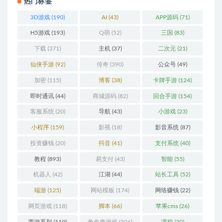
热门标签
3D游戏
(190)
AI
(43)
APP源码
(71)
H5游戏
(193)
Q萌
(52)
三国
(83)
下载
(371)
主机
(37)
二次元
(21)
仙侠手游
(92)
传奇
(390)
公众号
(49)
加密
(115)
博客
(38)
卡牌手游
(124)
即时通讯
(44)
商城源码
(82)
回合手游
(154)
客服系统
(20)
导航
(43)
小游戏
(23)
小程序
(159)
影视
(18)
影音系统
(87)
投资赚钱
(20)
抖音
(41)
支付系统
(40)
教程
(893)
易支付
(43)
智能
(55)
机器人
(42)
江湖
(44)
站长工具
(52)
端游
(125)
网站模板
(174)
网络赚钱
(22)
网页游戏
(118)
脚本
(66)
苹果cms
(26)
西游系列
(119)
角色类游戏
(306)
课程
(30)