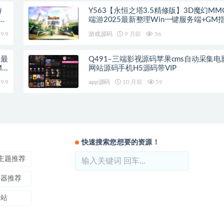
游
Y563【永恒之塔3.5精修版】3D魔幻MM
手工
端游2025最新整理Win一键服务端+GM指
客户端+教程
9.9
游戏源码
9 月前
56
5最
Q491–三端影视源码苹果cms自动采集电
M
网站源码手机H5源码带VIP
9.9
app源码
10 月前
59
快速搜索您想要的资源！
ss主题推荐
务器推荐
本站