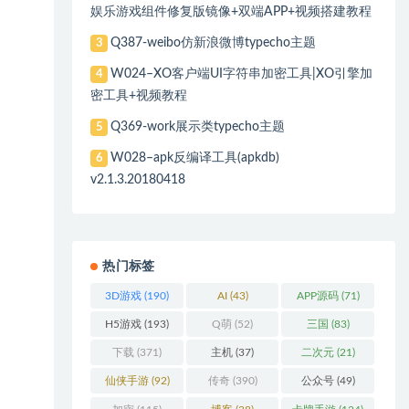
娱乐游戏组件修复版镜像+双端APP+视频搭建教程
Q387-weibo仿新浪微博typecho主题
3
W024–XO客户端UI字符串加密工具|XO引擎加
4
密工具+视频教程
Q369-work展示类typecho主题
5
W028–apk反编译工具(apkdb)
6
v2.1.3.20180418
热门标签
3D游戏
(190)
AI
(43)
APP源码
(71)
H5游戏
(193)
Q萌
(52)
三国
(83)
下载
(371)
主机
(37)
二次元
(21)
仙侠手游
(92)
传奇
(390)
公众号
(49)