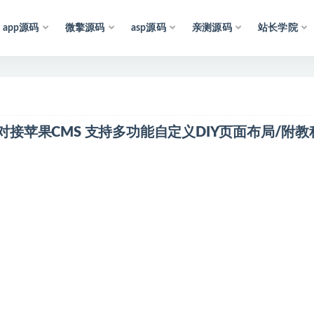
app源码
微擎源码
asp源码
亲测源码
站长学院
声
明
：
所
有
资
源
均
收
集
于
互
联
网
，
仅
供
视对接苹果CMS 支持多功能自定义DIY页面布局/附教