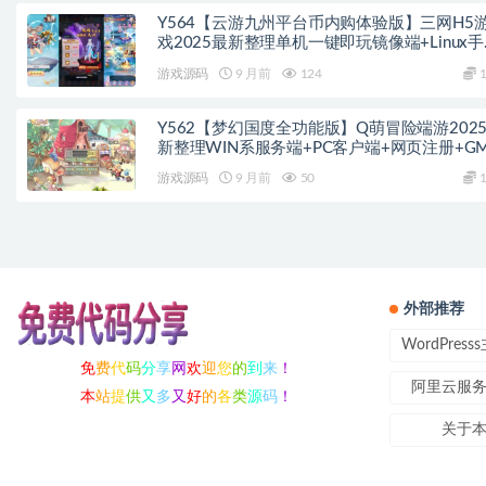
Y564【云游九州平台币内购体验版】三网H5
戏2025最新整理单机一键即玩镜像端+Linux
服务端+管理后台+GM授权后台+教程
游戏源码
9 月前
124
1
Y562【梦幻国度全功能版】Q萌冒险端游202
新整理WIN系服务端+PC客户端+网页注册+G
工具+GM命令+教程
游戏源码
9 月前
50
1
外部推荐
WordPres
免
费
代
码
分
享
网
欢
迎
您
的
到
来
！
阿里云服
本
站
提
供
又
多
又
好
的
各
类
源
码
！
关于