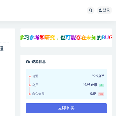
登录
学
习
参
考
和
研
究
，
也
可
能
存
在
未
知
的
B
U
G
与
瑕
疵
，
程
资源信息
普通
99.9金币
会员
49.95金币
5折
永久会员
免费
推荐
立即购买