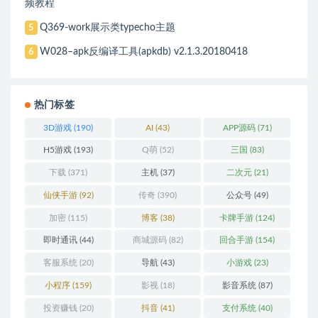
频教程
Q369-work展示类typecho主题
5
W028–apk反编译工具(apkdb) v2.1.3.20180418
6
热门标签
3D游戏
(190)
AI
(43)
APP源码
(71)
H5游戏
(193)
Q萌
(52)
三国
(83)
下载
(371)
主机
(37)
二次元
(21)
仙侠手游
(92)
传奇
(390)
公众号
(49)
加密
(115)
博客
(38)
卡牌手游
(124)
即时通讯
(44)
商城源码
(82)
回合手游
(154)
客服系统
(20)
导航
(43)
小游戏
(23)
小程序
(159)
影视
(18)
影音系统
(87)
投资赚钱
(20)
抖音
(41)
支付系统
(40)