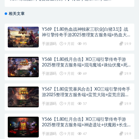
务端+邮件后台+安卓苹果双端+视频教程
相关文章
Y569【1.80热血战神独家三职业[白猪3.1]】战
神引擎传奇手游2025整理复古服务端+热血大陆
+蛮荒大陆+黄金大陆
手游源码
9 月前
95
19.9
Y568【1.80残月合击】XO三端引擎传奇手游
2025整理复古服务端+混沌魔域+诛仙伏魔+死
亡空间
手游源码
9 月前
69
19.9
Y567【1.80蛮荒暴风合击】XO三端引擎传奇手
游2025整理复古服务端+蛮荒大陆+蛮荒庄园
+蛮荒战场
手游源码
9 月前
57
19.9
Y566【1.80红月合击】XO三端引擎传奇手游
2025整理复古服务端+神迹遗址+伏魔殿+长生
殿
手游源码
9 月前
47
19.9