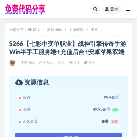
登录
全部
当前位置：
首页
游戏源码
手游源码
正文
S266【七彩中变单职业】战神引擎传奇手游
Win半手工服务端+充值后台+安卓苹果双端
手游源码
3 年前
0
301
99.9
资源信息
普通
99.9金币
会员
49.95金币
5折
永久会员
免费
推荐