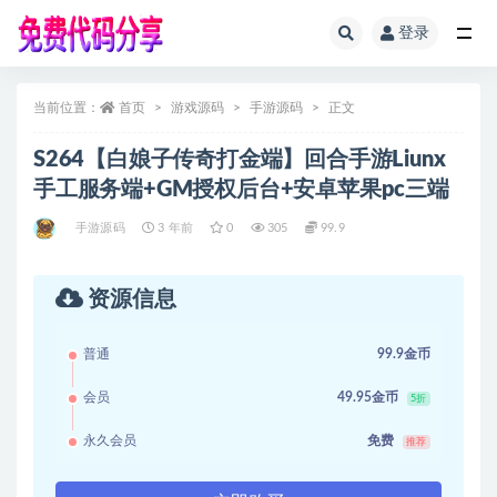
登录
全部
当前位置：
首页
游戏源码
手游源码
正文
S264【白娘子传奇打金端】回合手游Liunx
手工服务端+GM授权后台+安卓苹果pc三端
手游源码
3 年前
0
305
99.9
资源信息
普通
99.9金币
会员
49.95金币
5折
永久会员
免费
推荐