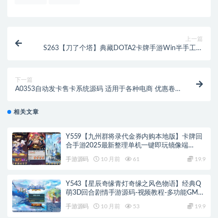
上一篇
S263【刀了个塔】典藏DOTA2卡牌手游Win半手工服
务端+安卓+视频教程
下一篇
A0353自动发卡售卡系统源码 适用于各种电商 优惠卷
论坛邀请码 充值卡 激活码 注册码 腾讯
相关文章
Y559【九州群将录代金券内购本地版】卡牌回
合手游2025最新整理单机一键即玩镜像端
+Linux手工服务端+本地资源包+GM授权后台
手游源码
10 月前
61
19.9
+教程
Y543【星辰奇缘青灯奇缘之风色物语】经典Q
萌3D回合剧情手游源码-视频教程-多功能GM物
品充值后台-双端版本
手游源码
10 月前
53
19.9