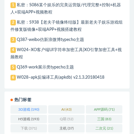
私密：S086某个娱乐的完美运营版/代理完整+控制+机器
1
人+双端APP+视频教程
私密：S938【老夫子镜像终结版】最新老夫子娱乐游戏组
2
件修复版镜像+双端APP+视频搭建教程
Q387-weibo仿新浪微博typecho主题
3
W024–XO客户端UI字符串加密工具|XO引擎加密工具+视
4
频教程
Q369-work展示类typecho主题
5
W028–apk反编译工具(apkdb) v2.1.3.20180418
6
热门标签
3D游戏
(190)
AI
(43)
APP源码
(71)
H5游戏
(193)
Q萌
(52)
三国
(83)
下载
(371)
主机
(37)
二次元
(21)