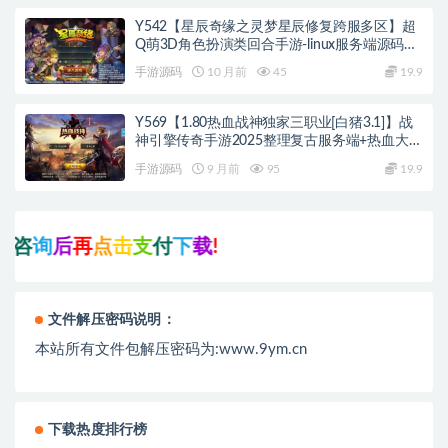
Y542【星辰奇缘之灵梦星辰修复跨服多区】超
Q萌3D角色扮演类回合手游-linux服务端源码视
频架设教程
手游源码
10 月前
45
19.9
Y569【1.80热血战神独家三职业[白猪3.1]】战
神引擎传奇手游2025整理复古服务端+热血大陆
+蛮荒大陆+黄金大陆
手游源码
9 月前
95
19.9
后
再
点
击
支
付
下
载
!
文件解压密码说明：
本站所有文件包解压密码为:www.9ym.cn
下载热度排行榜