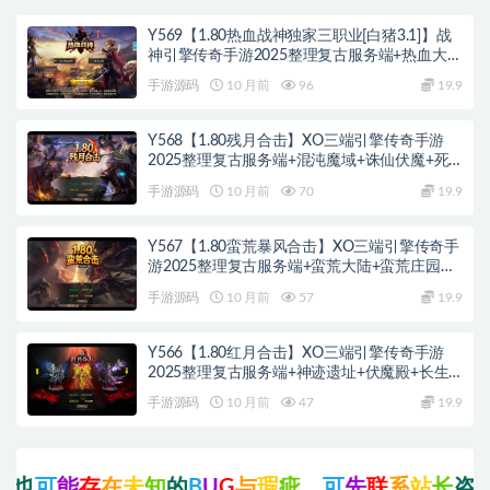
Y569【1.80热血战神独家三职业[白猪3.1]】战
神引擎传奇手游2025整理复古服务端+热血大陆
+蛮荒大陆+黄金大陆
手游源码
10 月前
96
19.9
Y568【1.80残月合击】XO三端引擎传奇手游
2025整理复古服务端+混沌魔域+诛仙伏魔+死
亡空间
手游源码
10 月前
70
19.9
Y567【1.80蛮荒暴风合击】XO三端引擎传奇手
游2025整理复古服务端+蛮荒大陆+蛮荒庄园
+蛮荒战场
手游源码
10 月前
57
19.9
Y566【1.80红月合击】XO三端引擎传奇手游
2025整理复古服务端+神迹遗址+伏魔殿+长生
殿
手游源码
10 月前
47
19.9
能
存
在
未
知
的
B
U
G
与
瑕
疵
，
可
先
联
系
站
长
咨
询
后
再
点