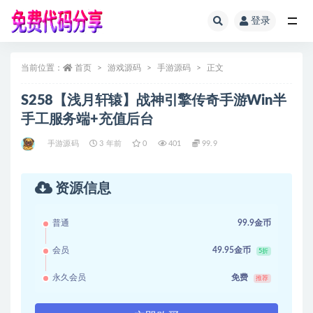
登录
全部
当前位置：
首页
游戏源码
手游源码
正文
S258【浅月轩辕】战神引擎传奇手游Win半
手工服务端+充值后台
手游源码
3 年前
0
401
99.9
资源信息
普通
99.9金币
会员
49.95金币
5折
永久会员
免费
推荐