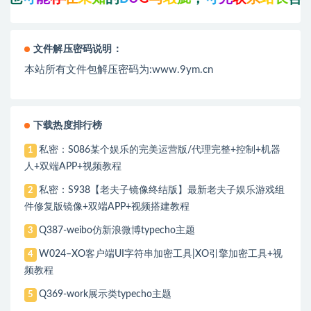
文件解压密码说明：
本站所有文件包解压密码为:www.9ym.cn
下载热度排行榜
私密：S086某个娱乐的完美运营版/代理完整+控制+机器
1
人+双端APP+视频教程
私密：S938【老夫子镜像终结版】最新老夫子娱乐游戏组
2
件修复版镜像+双端APP+视频搭建教程
Q387-weibo仿新浪微博typecho主题
3
W024–XO客户端UI字符串加密工具|XO引擎加密工具+视
4
频教程
Q369-work展示类typecho主题
5