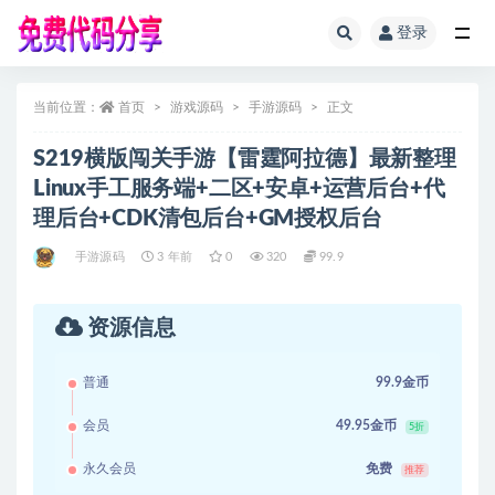
登录
全部
当前位置：
首页
游戏源码
手游源码
正文
S219横版闯关手游【雷霆阿拉德】最新整理
Linux手工服务端+二区+安卓+运营后台+代
理后台+CDK清包后台+GM授权后台
手游源码
3 年前
0
320
99.9
资源信息
普通
99.9金币
会员
49.95金币
5折
永久会员
免费
推荐