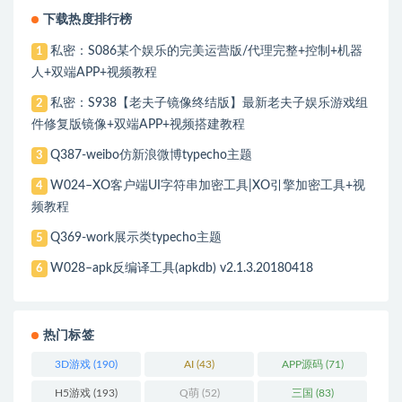
下载热度排行榜
私密：S086某个娱乐的完美运营版/代理完整+控制+机器
1
人+双端APP+视频教程
私密：S938【老夫子镜像终结版】最新老夫子娱乐游戏组
2
件修复版镜像+双端APP+视频搭建教程
Q387-weibo仿新浪微博typecho主题
3
W024–XO客户端UI字符串加密工具|XO引擎加密工具+视
4
频教程
Q369-work展示类typecho主题
5
W028–apk反编译工具(apkdb) v2.1.3.20180418
6
热门标签
3D游戏
(190)
AI
(43)
APP源码
(71)
H5游戏
(193)
Q萌
(52)
三国
(83)