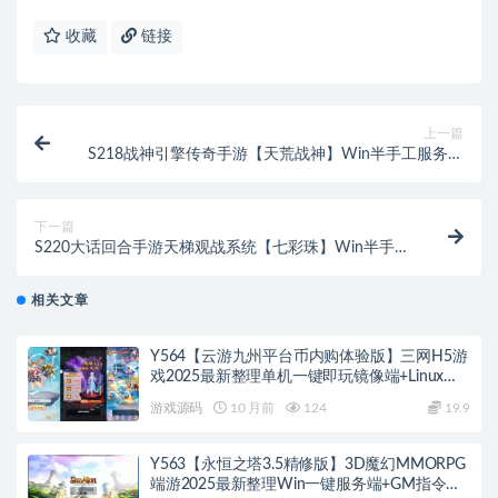
收藏
链接
上一篇
S218战神引擎传奇手游【天荒战神】Win半手工服务端
+充值后台+安卓苹果双端
下一篇
S220大话回合手游天梯观战系统【七彩珠】Win半手工
服务端+多区+网页授权后台
相关文章
Y564【云游九州平台币内购体验版】三网H5游
戏2025最新整理单机一键即玩镜像端+Linux手
工服务端+管理后台+GM授权后台+教程
游戏源码
10 月前
124
19.9
Y563【永恒之塔3.5精修版】3D魔幻MMORPG
端游2025最新整理Win一键服务端+GM指令