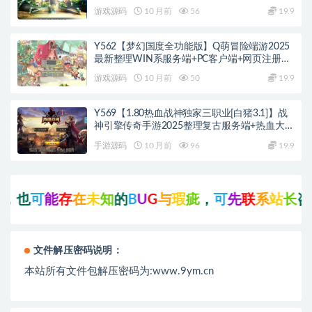
+PC客户端+教程
游戏源码
10 月前
56
19.9
Y562【梦幻国度全功能版】Q萌冒险端游2025
最新整理WIN系服务端+PC客户端+网页注册
+GM工具+GM命令+教程
游戏源码
10 月前
50
19.9
Y569【1.80热血战神独家三职业[白猪3.1]】战
神引擎传奇手游2025整理复古服务端+热血大陆
+蛮荒大陆+黄金大陆
手游源码
10 月前
96
19.9
可
能
存
在
未
知
的
B
U
G
与
瑕
疵
，
可
先
联
系
站
长
咨
询
后
文件解压密码说明：
本站所有文件包解压密码为:www.9ym.cn