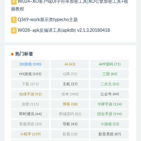
W024–XO客户端UI字符串加密工具|XO引擎加密工具+视
4
频教程
Q369-work展示类typecho主题
5
W028–apk反编译工具(apkdb) v2.1.3.20180418
6
热门标签
3D游戏
(190)
AI
(43)
APP源码
(71)
H5游戏
(193)
Q萌
(52)
三国
(83)
下载
(371)
主机
(37)
二次元
(21)
仙侠手游
(92)
传奇
(390)
公众号
(49)
加密
(115)
博客
(38)
卡牌手游
(124)
即时通讯
(44)
商城源码
(82)
回合手游
(154)
客服系统
(20)
导航
(43)
小游戏
(23)
小程序
(159)
影视
(18)
影音系统
(87)