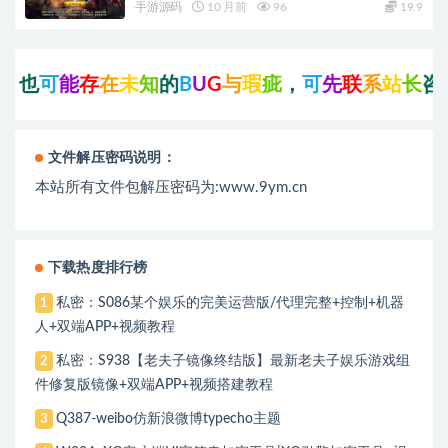
手游源码
10 月前
96
19.9
可
能
存
在
未
知
的
B
U
G
与
瑕
疵
，
可
先
联
系
站
长
咨
询
后
再
文件解压密码说明：
本站所有文件包解压密码为:www.9ym.cn
下载热度排行榜
私密：S086某个娱乐的完美运营版/代理完整+控制+机器
1
人+双端APP+视频教程
私密：S938【老夫子镜像终结版】最新老夫子娱乐游戏组
2
件修复版镜像+双端APP+视频搭建教程
Q387-weibo仿新浪微博typecho主题
3