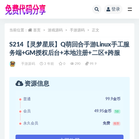
登录
全部
当前位置：
首页
游戏源码
手游源码
正文
S214【灵梦星辰】Q萌回合手游Linux手工服
务端+GM授权后台+本地注册+二区+跨服
手游源码
3 年前
0
290
99.9
资源信息
普通
99.9金币
会员
49.95金币
5折
永久会员
免费
推荐