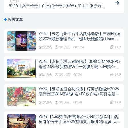
下一篇
S215【兵王传奇】白日门传奇手游Win半手工服务端
+GM后台+安卓苹果双端
相关文章
Y564【云游九州平台币内购体验版】三网H5游
戏2025最新整理单机一键即玩镜像端+Linux手
工服务端+管理后台+GM授权后台+教程
游戏源码
10 月前
124
19.9
Y563【永恒之塔3.5精修版】3D魔幻MMORPG
端游2025最新整理Win一键服务端+GM指令
+PC客户端+教程
游戏源码
10 月前
56
19.9
Y562【梦幻国度全功能版】Q萌冒险端游2025
最新整理WIN系服务端+PC客户端+网页注册
+GM工具+GM命令+教程
游戏源码
10 月前
50
19.9
Y569【1.80热血战神独家三职业[白猪3.1]】战
神引擎传奇手游2025整理复古服务端+热血大陆
+蛮荒大陆+黄金大陆