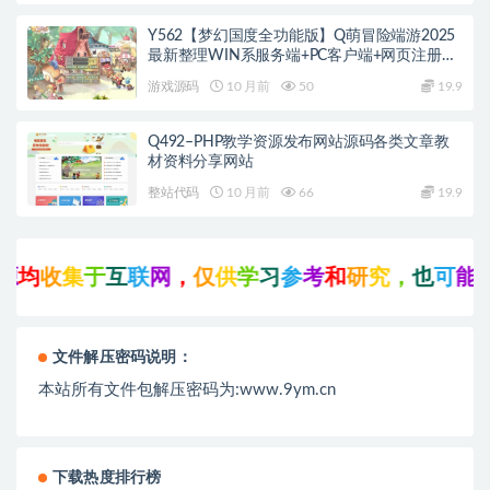
Y562【梦幻国度全功能版】Q萌冒险端游2025
最新整理WIN系服务端+PC客户端+网页注册
+GM工具+GM命令+教程
游戏源码
10 月前
50
19.9
Q492–PHP教学资源发布网站源码各类文章教
材资料分享网站
整站代码
10 月前
66
19.9
均
收
集
于
互
联
网
，
仅
供
学
习
参
考
和
研
究
，
也
可
能
存
文件解压密码说明：
本站所有文件包解压密码为:www.9ym.cn
下载热度排行榜