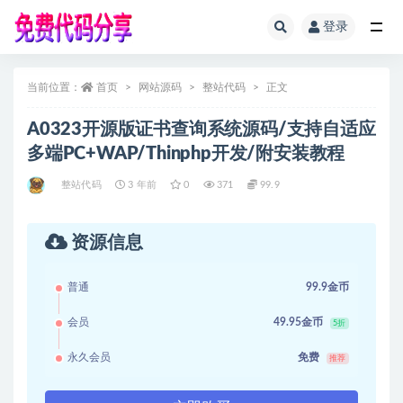
登录
全部
当前位置：
首页
网站源码
整站代码
正文
A0323开源版证书查询系统源码/支持自适应
多端PC+WAP/Thinphp开发/附安装教程
整站代码
3 年前
0
371
99.9
资源信息
普通
99.9金币
会员
49.95金币
5折
永久会员
免费
推荐