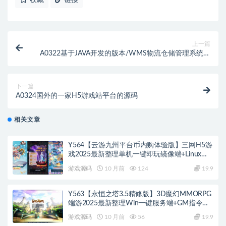
上一篇
A0322基于JAVA开发的版本/WMS物流仓储管理系统源
码/包含PDA端和Web端
下一篇
A0324国外的一家H5游戏站平台的源码
相关文章
Y564【云游九州平台币内购体验版】三网H5游
戏2025最新整理单机一键即玩镜像端+Linux手
工服务端+管理后台+GM授权后台+教程
游戏源码
10 月前
124
19.9
Y563【永恒之塔3.5精修版】3D魔幻MMORPG
端游2025最新整理Win一键服务端+GM指令
+PC客户端+教程
游戏源码
10 月前
56
19.9