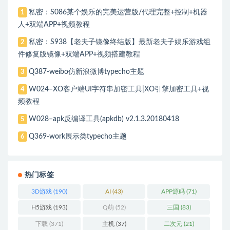
私密：S086某个娱乐的完美运营版/代理完整+控制+机器
1
人+双端APP+视频教程
私密：S938【老夫子镜像终结版】最新老夫子娱乐游戏组
2
件修复版镜像+双端APP+视频搭建教程
Q387-weibo仿新浪微博typecho主题
3
W024–XO客户端UI字符串加密工具|XO引擎加密工具+视
4
频教程
W028–apk反编译工具(apkdb) v2.1.3.20180418
5
Q369-work展示类typecho主题
6
热门标签
3D游戏
(190)
AI
(43)
APP源码
(71)
H5游戏
(193)
Q萌
(52)
三国
(83)
下载
(371)
主机
(37)
二次元
(21)