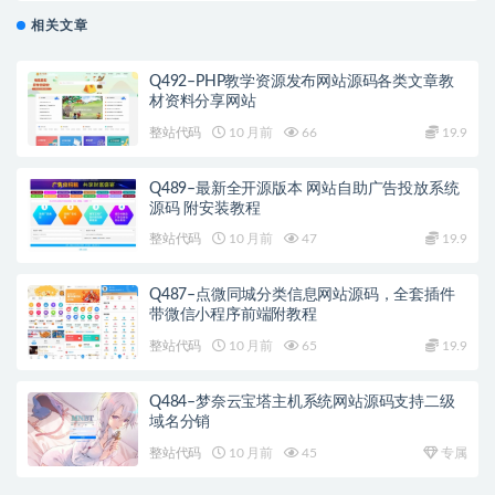
相关文章
Q492–PHP教学资源发布网站源码各类文章教
材资料分享网站
整站代码
10 月前
66
19.9
Q489–最新全开源版本 网站自助广告投放系统
源码 附安装教程
整站代码
10 月前
47
19.9
Q487–点微同城分类信息网站源码，全套插件
带微信小程序前端附教程
整站代码
10 月前
65
19.9
Q484–梦奈云宝塔主机系统网站源码支持二级
域名分销
整站代码
10 月前
45
专属