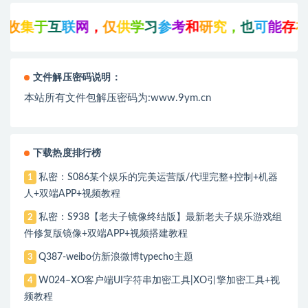
收
集
于
互
联
网
，
仅
供
学
习
参
考
和
研
究
，
也
可
能
存
在
文件解压密码说明：
本站所有文件包解压密码为:www.9ym.cn
下载热度排行榜
私密：S086某个娱乐的完美运营版/代理完整+控制+机器
1
人+双端APP+视频教程
私密：S938【老夫子镜像终结版】最新老夫子娱乐游戏组
2
件修复版镜像+双端APP+视频搭建教程
Q387-weibo仿新浪微博typecho主题
3
W024–XO客户端UI字符串加密工具|XO引擎加密工具+视
4
频教程