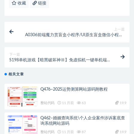
收藏
链接
上一篇
A0306前端魔力赏盲盒小程序/UI原生盲盒微信小程序/
源码下载/网友亲测可用
下一篇
S198单机游戏【暗黑破坏神Ⅲ】免虚拟机一键单机端
【NS版+PC版】
相关文章
Q476–2025运势测算网站源码附教程
整站代码
11 月前
63
19.9
Q462–婚姻查询系统\个人企业案件涉诉案底查
询系统网站源码
整站代码
11 月前
87
19.9