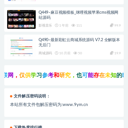
Q449–麻豆视频模板_咪哩视频苹果cms视频网
站源码
影视音乐
1 年前
111
99.9
Q490–最新彩虹云商城系统源码 V7.2 全解版本
无后门
商城源码
10 月前
50
19.9
联
网
，
仅
供
学
习
参
考
和
研
究
，
也
可
能
存
在
未
知
的
B
U
G
文件解压密码说明：
本站所有文件包解压密码为:www.9ym.cn
下载热度排行榜