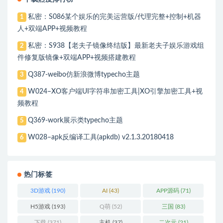
私密：S086某个娱乐的完美运营版/代理完整+控制+机器
1
人+双端APP+视频教程
私密：S938【老夫子镜像终结版】最新老夫子娱乐游戏组
2
件修复版镜像+双端APP+视频搭建教程
Q387-weibo仿新浪微博typecho主题
3
W024–XO客户端UI字符串加密工具|XO引擎加密工具+视
4
频教程
Q369-work展示类typecho主题
5
W028–apk反编译工具(apkdb) v2.1.3.20180418
6
热门标签
3D游戏
(190)
AI
(43)
APP源码
(71)
H5游戏
(193)
Q萌
(52)
三国
(83)
下载
(371)
主机
(37)
二次元
(21)