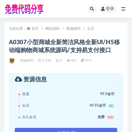
登录
全部
当前位置：
首页
网站源码
商城源码
正文
A0307小型商城全新简洁风格全新UI/H5移
动端购物商城系统源码/支持易支付接口
商城源码
3 年前
0
402
99.9
资源信息
普通
99.9金币
会员
49.95金币
5折
永久会员
免费
推荐