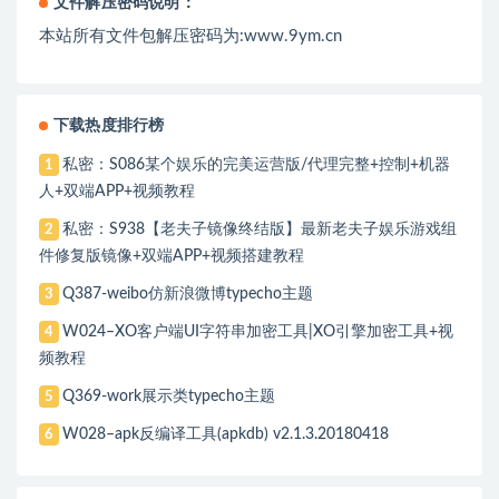
文件解压密码说明：
本站所有文件包解压密码为:www.9ym.cn
下载热度排行榜
私密：S086某个娱乐的完美运营版/代理完整+控制+机器
1
人+双端APP+视频教程
私密：S938【老夫子镜像终结版】最新老夫子娱乐游戏组
2
件修复版镜像+双端APP+视频搭建教程
Q387-weibo仿新浪微博typecho主题
3
W024–XO客户端UI字符串加密工具|XO引擎加密工具+视
4
频教程
Q369-work展示类typecho主题
5
W028–apk反编译工具(apkdb) v2.1.3.20180418
6