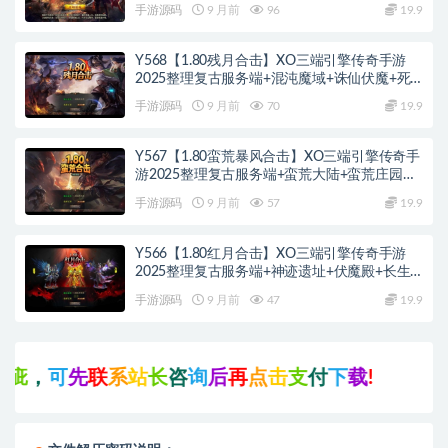
手游源码
9 月前
96
19.9
Y568【1.80残月合击】XO三端引擎传奇手游
2025整理复古服务端+混沌魔域+诛仙伏魔+死
亡空间
手游源码
9 月前
70
19.9
Y567【1.80蛮荒暴风合击】XO三端引擎传奇手
游2025整理复古服务端+蛮荒大陆+蛮荒庄园
+蛮荒战场
手游源码
9 月前
57
19.9
Y566【1.80红月合击】XO三端引擎传奇手游
2025整理复古服务端+神迹遗址+伏魔殿+长生
殿
手游源码
9 月前
47
19.9
，
可
先
联
系
站
长
咨
询
后
再
点
击
支
付
下
载
!