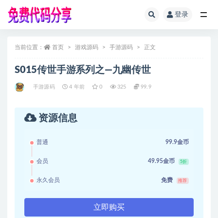
登录
全部
当前位置：
首页
游戏源码
手游源码
正文
S015传世手游系列之—九幽传世
手游源码
4 年前
0
325
99.9
资源信息
普通
99.9金币
会员
49.95金币
5折
永久会员
免费
推荐
立即购买