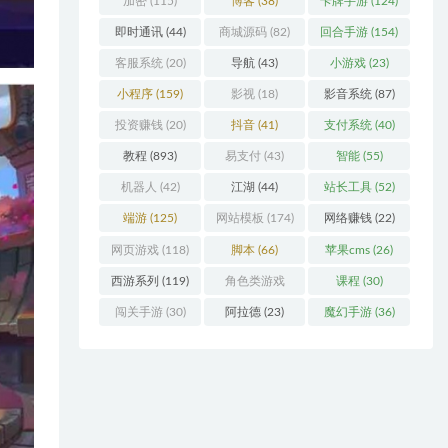
加密
(115)
博客
(38)
卡牌手游
(124)
即时通讯
(44)
商城源码
(82)
回合手游
(154)
客服系统
(20)
导航
(43)
小游戏
(23)
小程序
(159)
影视
(18)
影音系统
(87)
投资赚钱
(20)
抖音
(41)
支付系统
(40)
教程
(893)
易支付
(43)
智能
(55)
机器人
(42)
江湖
(44)
站长工具
(52)
端游
(125)
网站模板
(174)
网络赚钱
(22)
网页游戏
(118)
脚本
(66)
苹果cms
(26)
西游系列
(119)
角色类游戏
课程
(30)
(306)
闯关手游
(30)
阿拉德
(23)
魔幻手游
(36)