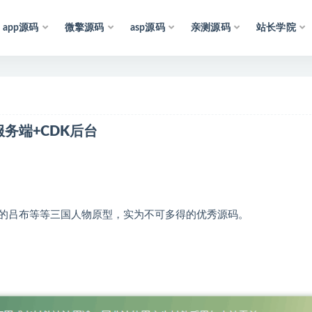
app源码
微擎源码
asp源码
亲测源码
站长学院
，
也
可
能
存
在
未
知
的
B
U
G
与
瑕
疵
，
可
先
联
系
站
长
咨
服务端+CDK后台
的吕布等等三国人物原型，实为不可多得的优秀源码。