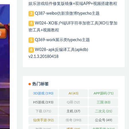
娱乐游戏组件修复版镜像+双端APP+视频搭建教程
Q387-weibo仿新浪微博typecho主题
3
W024–XO客户端UI字符串加密工具|XO引擎加
4
密工具+视频教程
Q369-work展示类typecho主题
5
W028–apk反编译工具(apkdb)
6
v2.1.3.20180418
热门标签
3D游戏
(190)
AI
(43)
APP源码
(71)
H5游戏
(193)
Q萌
(52)
三国
(83)
下载
(371)
主机
(37)
二次元
(21)
仙侠手游
(92)
传奇
(390)
公众号
(49)