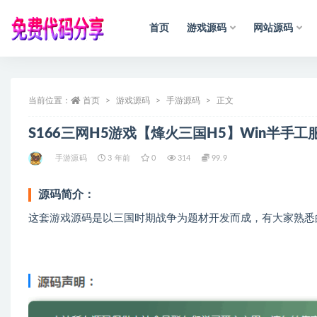
首页
游戏源码
网站源码
全部
：
所
有
当前位置：
资
源
均
首页
收
集
于
游戏源码
互
联
网
手游源码
，
仅
供
学
正文
习
参
考
和
研
究
S166三网H5游戏【烽火三国H5】Win半手工
手游源码
3 年前
0
314
99.9
源码简介：
这套游戏源码是以三国时期战争为题材开发而成，有大家熟悉