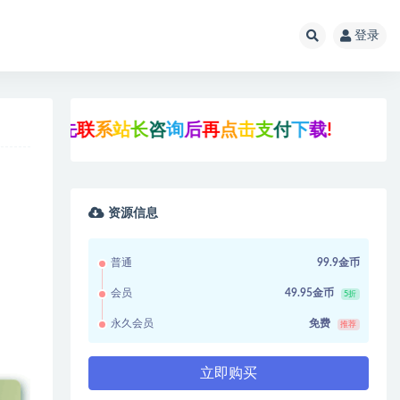
登录
询
后
再
点
击
支
付
下
载
!
资源信息
普通
99.9金币
会员
49.95金币
5折
永久会员
免费
推荐
立即购买