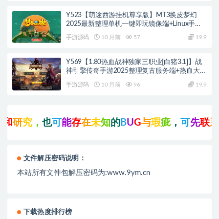
Y523【萌途西游挂机尊享版】MT3换皮梦幻
2025最新整理单机一键即玩镜像端+Linux手工
服务端+源码+管理后台+教程
手游源码
10 月前
57
19.9
Y569【1.80热血战神独家三职业[白猪3.1]】战
神引擎传奇手游2025整理复古服务端+热血大陆
+蛮荒大陆+黄金大陆
手游源码
10 月前
96
19.9
研
究
，
也
可
能
存
在
未
知
的
B
U
G
与
瑕
疵
，
可
先
联
系
站
长
文件解压密码说明：
本站所有文件包解压密码为:www.9ym.cn
下载热度排行榜