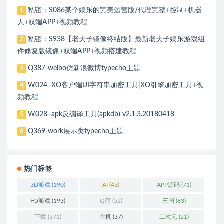
私密：S086某个娱乐的完美运营版/代理完整+控制+机器
1
人+双端APP+视频教程
私密：S938【老夫子镜像终结版】最新老夫子娱乐游戏组
2
件修复版镜像+双端APP+视频搭建教程
Q387-weibo仿新浪微博typecho主题
3
W024–XO客户端UI字符串加密工具|XO引擎加密工具+视
4
频教程
W028–apk反编译工具(apkdb) v2.1.3.20180418
5
Q369-work展示类typecho主题
6
热门标签
3D游戏
(190)
AI
(43)
APP源码
(71)
H5游戏
(193)
Q萌
(52)
三国
(83)
下载
(371)
主机
(37)
二次元
(21)