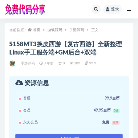
登录
全部
当前位置：
首页
游戏源码
手游源码
正文
S158MT3换皮西游【复古西游】全新整理
Linux手工服务端+GM后台+双端
手游源码
3 年前
0
289
99.9
资源信息
普通
99.9金币
会员
49.95金币
5折
永久会员
免费
推荐