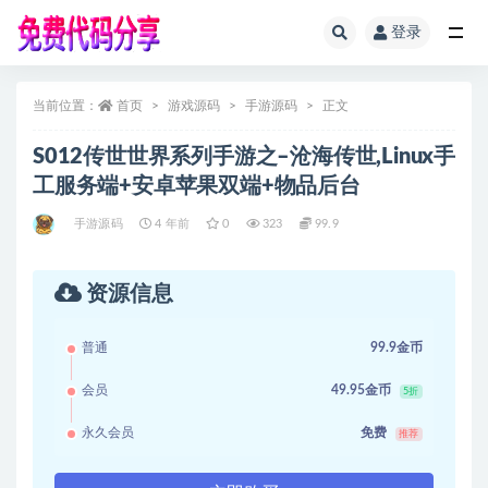
登录
全部
当前位置：
首页
游戏源码
手游源码
正文
S012传世世界系列手游之–沧海传世,Linux手
工服务端+安卓苹果双端+物品后台
手游源码
4 年前
0
323
99.9
资源信息
普通
99.9金币
会员
49.95金币
5折
永久会员
免费
推荐