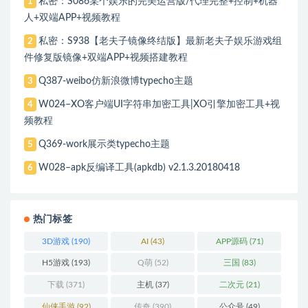
私密：S086某个娱乐的完美运营版/代理完整+控制+机器
1
人+双端APP+视频教程
私密：S938【老夫子镜像终结版】最新老夫子娱乐游戏组
2
件修复版镜像+双端APP+视频搭建教程
Q387-weibo仿新浪微博typecho主题
3
W024–XO客户端UI字符串加密工具|XO引擎加密工具+视
4
频教程
Q369-work展示类typecho主题
5
W028–apk反编译工具(apkdb) v2.1.3.20180418
6
热门标签
3D游戏
(190)
AI
(43)
APP源码
(71)
H5游戏
(193)
Q萌
(52)
三国
(83)
下载
(371)
主机
(37)
二次元
(21)
仙侠手游
(92)
传奇
(390)
公众号
(49)