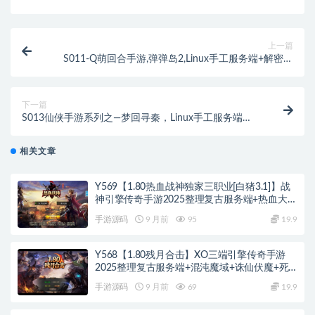
上一篇
S011-Q萌回合手游,弹弹岛2,Linux手工服务端+解密工
具+GM后台+安卓苹果双端
下一篇
S013仙侠手游系列之—梦回寻秦，Linux手工服务端
+GM后台+运营后台+水果安卓双端，带架构教程
相关文章
Y569【1.80热血战神独家三职业[白猪3.1]】战
神引擎传奇手游2025整理复古服务端+热血大陆
+蛮荒大陆+黄金大陆
手游源码
9 月前
95
19.9
Y568【1.80残月合击】XO三端引擎传奇手游
2025整理复古服务端+混沌魔域+诛仙伏魔+死
亡空间
手游源码
9 月前
69
19.9