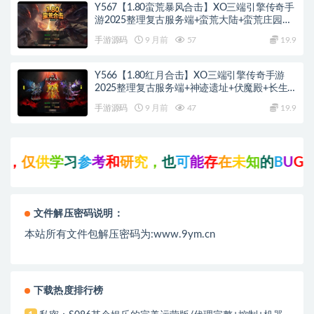
Y567【1.80蛮荒暴风合击】XO三端引擎传奇手
游2025整理复古服务端+蛮荒大陆+蛮荒庄园
+蛮荒战场
手游源码
9 月前
57
19.9
Y566【1.80红月合击】XO三端引擎传奇手游
2025整理复古服务端+神迹遗址+伏魔殿+长生
殿
手游源码
9 月前
47
19.9
仅
供
学
习
参
考
和
研
究
，
也
可
能
存
在
未
知
的
B
U
G
与
瑕
疵
文件解压密码说明：
本站所有文件包解压密码为:www.9ym.cn
下载热度排行榜