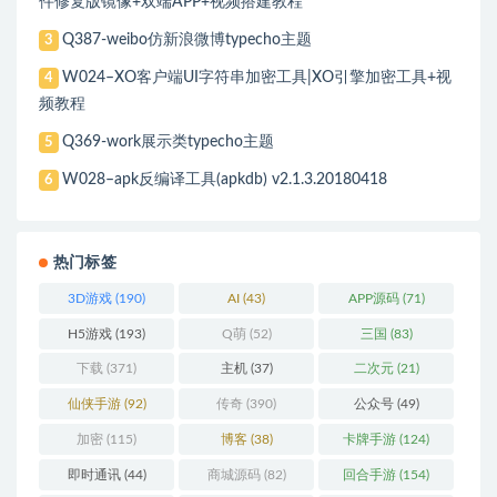
件修复版镜像+双端APP+视频搭建教程
Q387-weibo仿新浪微博typecho主题
3
W024–XO客户端UI字符串加密工具|XO引擎加密工具+视
4
频教程
Q369-work展示类typecho主题
5
W028–apk反编译工具(apkdb) v2.1.3.20180418
6
热门标签
3D游戏
(190)
AI
(43)
APP源码
(71)
H5游戏
(193)
Q萌
(52)
三国
(83)
下载
(371)
主机
(37)
二次元
(21)
仙侠手游
(92)
传奇
(390)
公众号
(49)
加密
(115)
博客
(38)
卡牌手游
(124)
即时通讯
(44)
商城源码
(82)
回合手游
(154)