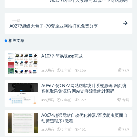
A0277站长个人收藏的53套企业网站源码
下一篇
A0279超级大包子–70套企业网站打包免费分享
相关文章
A1079-简易版asp商城
asp源码
2 年前
266
99.9
A0967-仿CNZZ网站访客统计系统源码 网页访
客抓取采集源码 网站访客流量统计源码
asp源码
2 年前
369
专属
A0674超强网站自动优化神器/百度爬虫页面自
动繁殖程序+教程
asp源码
3 年前
461
99.9