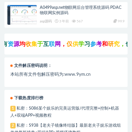
A0499asp.net物联网后台管理系统源码 PDAC
物联网实例源码
asp源码
3 年前
567
99.9
有
资
源
均
收
集
于
互
联
网
，
仅
供
学
习
参
考
和
研
究
，
也
可
文件解压密码说明：
本站所有文件包解压密码为:www.9ym.cn
下载热度排行榜
私密：S086某个娱乐的完美运营版/代理完整+控制+机器
1
人+双端APP+视频教程
私密：S938【老夫子镜像终结版】最新老夫子娱乐游戏组
2