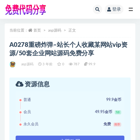
登录
全部
当前位置：
首页
asp源码
正文
A0278重磅炸弹–站长个人收藏某网站vip资
源/50套企业网站源码免费分享
asp源码
3 年前
0
787
99.9
资源信息
普通
99.9金币
会员
49.95金币
5折
永久会员
免费
推荐