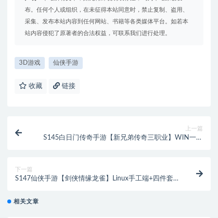
布。任何个人或组织，在未征得本站同意时，禁止复制、盗用、
采集、发布本站内容到任何网站、书籍等各类媒体平台。如若本
站内容侵犯了原著者的合法权益，可联系我们进行处理。
3D游戏
仙侠手游
收藏
链接
上一篇
S145白日门传奇手游【新兄弟传奇三职业】WIN一键
服务端+多区+GM后台+双端
下一篇
S147仙侠手游【剑侠情缘龙雀】Linux手工端+四件套
+GM后台+App签名工具
相关文章