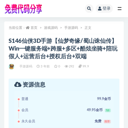
登录
全部
当前位置：
首页
游戏源码
手游源码
正文
S146仙侠3D手游【仙梦奇缘/蜀山诛仙传】
Win一键服务端+跨服+多区+酷炫坐骑+陪玩
假人+运营后台+授权后台+双端
手游源码
3 年前
0
292
99.9
资源信息
普通
99.9金币
会员
49.95金币
5折
永久会员
免费
推荐