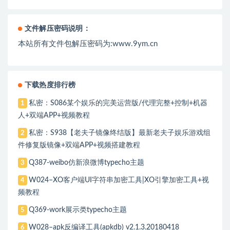
文件解压密码说明：
本站所有文件包解压密码为:www.9ym.cn
下载热度排行榜
私密：S086某个娱乐的完美运营版/代理完整+控制+机器
1
人+双端APP+视频教程
私密：S938【老夫子镜像终结版】最新老夫子娱乐游戏组
2
件修复版镜像+双端APP+视频搭建教程
Q387-weibo仿新浪微博typecho主题
3
W024–XO客户端UI字符串加密工具|XO引擎加密工具+视
4
频教程
Q369-work展示类typecho主题
5
W028–apk反编译工具(apkdb) v2.1.3.20180418
6