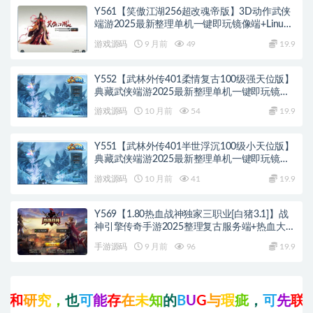
Y561【笑傲江湖256超改魂帝版】3D动作武侠
端游2025最新整理单机一键即玩镜像端+Linux
手工服务端+网页注册+GM工具+GM命令+PC客
游戏源码
9 月前
49
19.9
户端+教程
Y552【武林外传401柔情复古100级强天位版】
典藏武侠端游2025最新整理单机一键即玩镜像
端+Linux手工服务端+网页注册+GM工具+PC客
游戏源码
10 月前
54
19.9
户端+详细搭建教程
Y551【武林外传401半世浮沉100级小天位版】
典藏武侠端游2025最新整理单机一键即玩镜像
端+Linux手工服务端+网页注册+GM工具+PC客
游戏源码
10 月前
41
19.9
户端+详细搭建教程
Y569【1.80热血战神独家三职业[白猪3.1]】战
神引擎传奇手游2025整理复古服务端+热血大陆
+蛮荒大陆+黄金大陆
手游源码
9 月前
96
19.9
究
，
也
可
能
存
在
未
知
的
B
U
G
与
瑕
疵
，
可
先
联
系
站
长
咨