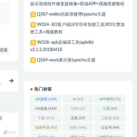
娱乐游戏组件修复版镜像+双端APP+视频搭建教程
、
Q387-weibo仿新浪微博typecho主题
3
W024–XO客户端UI字符串加密工具|XO引擎加
4
密工具+视频教程
W028–apk反编译工具(apkdb)
5
v2.1.3.20180418
链接
Q369-work展示类typecho主题
6
教
热门标签
3D游戏
(190)
AI
(43)
APP源码
(71)
H5游戏
(193)
Q萌
(52)
三国
(83)
码
下载
(371)
主机
(37)
二次元
(21)
仙侠手游
(92)
传奇
(390)
公众号
(49)
19.9