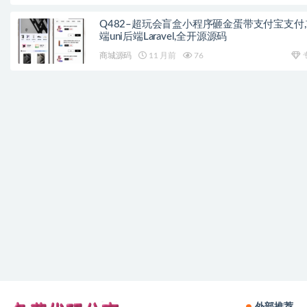
Q482–超玩会盲盒小程序砸金蛋带支付宝支付
端uni后端Laravel,全开源源码
商城源码
11 月前
76
外部推荐