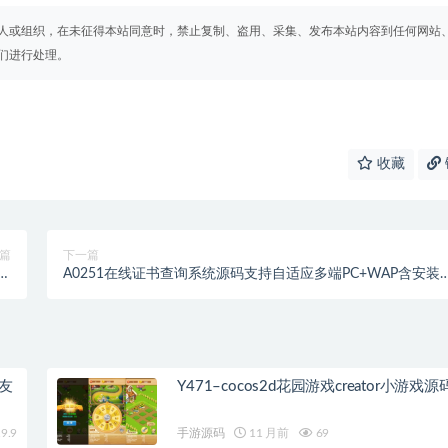
人或组织，在未征得本站同意时，禁止复制、盗用、采集、发布本站内容到任何网站
们进行处理。
收藏
篇
下一篇
丰
A0251在线证书查询系统源码支持自适应多端PC+WAP含安装
富
程/可挂到微信公众号里/开源Thinphp开发
女友
Y471–cocos2d花园游戏creator小游戏源
9.9
手游源码
11 月前
69