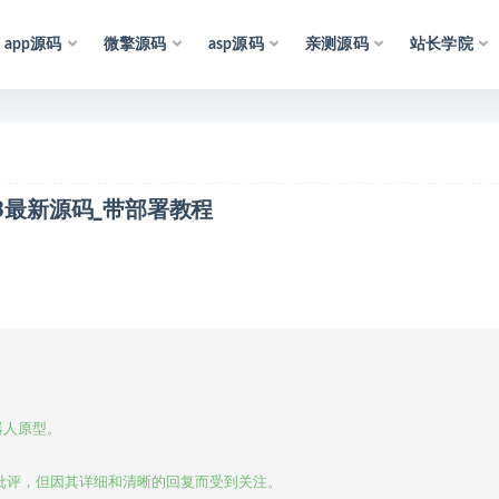
app源码
微擎源码
asp源码
亲测源码
站长学院
声
明
：
所
有
资
源
均
收
集
于
互
联
网
，
仅
供
学
习
023最新源码_带部署教程
器人原型。

受到批评，但因其详细和清晰的回复而受到关注。
