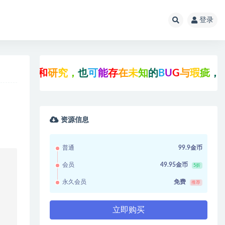
登录
参
考
和
研
究
，
也
可
能
存
在
未
知
的
B
U
G
与
瑕
疵
，
可
先
资源信息
普通
99.9金币
会员
49.95金币
5折
永久会员
免费
推荐
立即购买