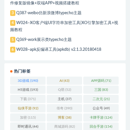
件修复版镜像+双端APP+视频搭建教程
Q387-weibo仿新浪微博typecho主题
3
W024–XO客户端UI字符串加密工具|XO引擎加密工具+视
4
频教程
Q369-work展示类typecho主题
5
W028–apk反编译工具(apkdb) v2.1.3.20180418
6
热门标签
3D游戏
(190)
AI
(43)
APP源码
(71)
H5游戏
(193)
Q萌
(52)
三国
(83)
下载
(371)
主机
(37)
二次元
(21)
仙侠手游
(92)
传奇
(390)
公众号
(49)
加密
(115)
博客
(38)
卡牌手游
(124)
即时通讯
(44)
商城源码
(82)
回合手游
(154)