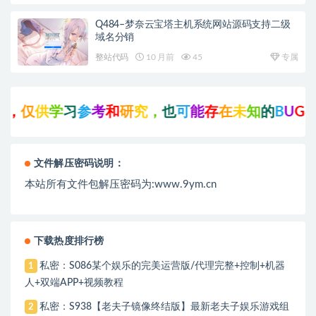
Q484–梦奈云宝塔主机系统网站源码支持二级
域名分销
整站代码
10 月前
45
专属
，
仅
供
学
习
参
考
和
研
究
，
也
可
能
存
在
未
知
的
B
U
G
与
文件解压密码说明：
本站所有文件包解压密码为:www.9ym.cn
下载热度排行榜
私密：S086某个娱乐的完美运营版/代理完整+控制+机器
1
人+双端APP+视频教程
私密：S938【老夫子镜像终结版】最新老夫子娱乐游戏组
2