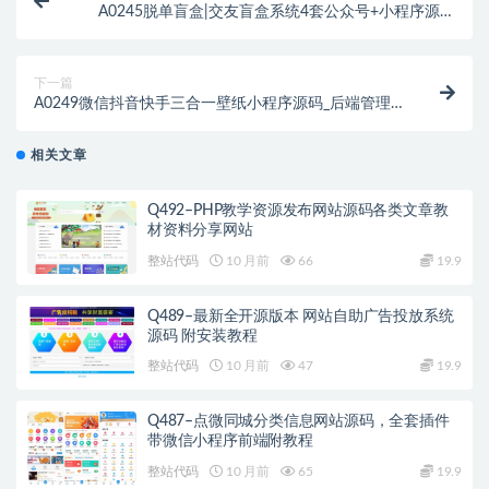
A0245脱单盲盒|交友盲盒系统4套公众号+小程序源码
打包下载+完美教程
下一篇
A0249微信抖音快手三合一壁纸小程序源码_后端管理
设置功能丰富
相关文章
Q492–PHP教学资源发布网站源码各类文章教
材资料分享网站
整站代码
10 月前
66
19.9
Q489–最新全开源版本 网站自助广告投放系统
源码 附安装教程
整站代码
10 月前
47
19.9
Q487–点微同城分类信息网站源码，全套插件
带微信小程序前端附教程
整站代码
10 月前
65
19.9