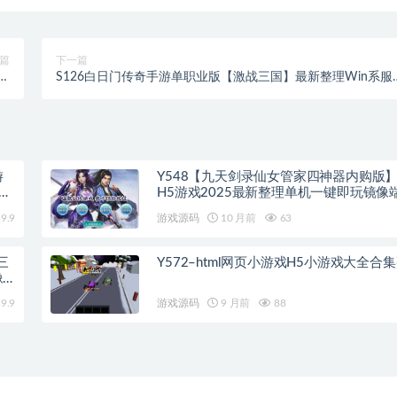
篇
下一篇
服
S126白日门传奇手游单职业版【激战三国】最新整理Win系服
端
端+GM后台+安卓端
游
Y548【九天剑录仙女管家四神器内购版
手工
H5游戏2025最新整理单机一键即玩镜像
+Linux手工服务端+管理后台+GM授权后
9.9
游戏源码
10 月前
63
三
Y572–html网页小游戏H5小游戏大全合
像
9.9
游戏源码
9 月前
88