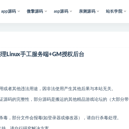
app源码
微擎源码
asp源码
亲测源码
站长学院
声
明
：
所
有
资
源
均
收
集
于
理Linux手工服务端+GM授权后台
用或者其他违法用途，因非法使用产生其他后果与本站无关。
证源码的完整性，部分源码是搬运的其他精品游戏论坛的（大部分带
杀毒，部分文件会报毒(如登录器或修改器），请自行杀毒处理。
支持，请自行研究解决方案。