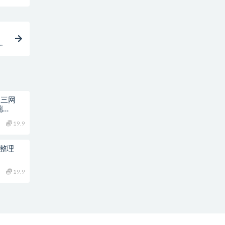
务
】三网
端
台+教程
19.9
集整理
19.9