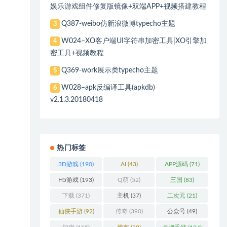
娱乐游戏组件修复版镜像+双端APP+视频搭建教程
Q387-weibo仿新浪微博typecho主题
3
W024–XO客户端UI字符串加密工具|XO引擎加
4
密工具+视频教程
Q369-work展示类typecho主题
5
W028–apk反编译工具(apkdb)
6
v2.1.3.20180418
热门标签
3D游戏
(190)
AI
(43)
APP源码
(71)
H5游戏
(193)
Q萌
(52)
三国
(83)
下载
(371)
主机
(37)
二次元
(21)
仙侠手游
(92)
传奇
(390)
公众号
(49)