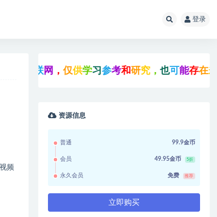
登录
互
联
网
，
仅
供
学
习
参
考
和
研
究
，
也
可
能
存
在
未
知
的
B
资源信息
普通
99.9金币
会员
49.95金币
5折
视频
永久会员
免费
推荐
立即购买