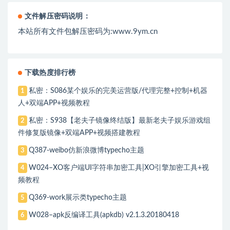
文件解压密码说明：
本站所有文件包解压密码为:www.9ym.cn
下载热度排行榜
私密：S086某个娱乐的完美运营版/代理完整+控制+机器
1
人+双端APP+视频教程
私密：S938【老夫子镜像终结版】最新老夫子娱乐游戏组
2
件修复版镜像+双端APP+视频搭建教程
Q387-weibo仿新浪微博typecho主题
3
W024–XO客户端UI字符串加密工具|XO引擎加密工具+视
4
频教程
Q369-work展示类typecho主题
5
W028–apk反编译工具(apkdb) v2.1.3.20180418
6