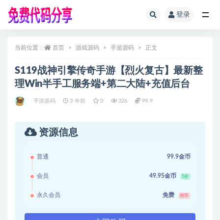
登录
全部
当前位置：
首页
游戏源码
手游源码
正文
S119战神引擎传奇手游【烈火复古】最新整
理Win半手工服务端+第二大陆+充值后台
手游源码
3 年前
0
326
99.9
资源信息
普通
99.9金币
会员
49.95金币
5折
永久会员
免费
推荐