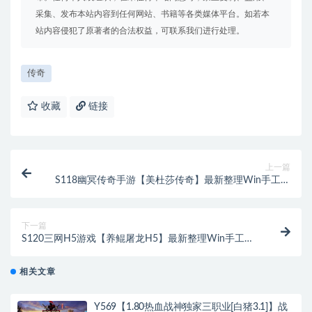
采集、发布本站内容到任何网站、书籍等各类媒体平台。如若本
站内容侵犯了原著者的合法权益，可联系我们进行处理。
传奇
收藏
链接
上一篇
S118幽冥传奇手游【美杜莎传奇】最新整理Win手工服
务端+GM后台+安卓苹果双端+PC微端
下一篇
S120三网H5游戏【养鲲屠龙H5】最新整理Win手工服
务端+GM授权后台
相关文章
Y569【1.80热血战神独家三职业[白猪3.1]】战