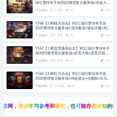
神引擎传奇手游2025整理复古服务端+热血大陆
+蛮荒大陆+黄金大陆
手游源码
9 月前
96
19.9
Y568【1.80残月合击】XO三端引擎传奇手游
2025整理复古服务端+混沌魔域+诛仙伏魔+死
亡空间
手游源码
9 月前
70
19.9
Y567【1.80蛮荒暴风合击】XO三端引擎传奇手
游2025整理复古服务端+蛮荒大陆+蛮荒庄园
+蛮荒战场
手游源码
9 月前
57
19.9
Y566【1.80红月合击】XO三端引擎传奇手游
2025整理复古服务端+神迹遗址+伏魔殿+长生
殿
手游源码
10 月前
47
19.9
联
网
，
仅
供
学
习
参
考
和
研
究
，
也
可
能
存
在
未
知
的
B
U
G