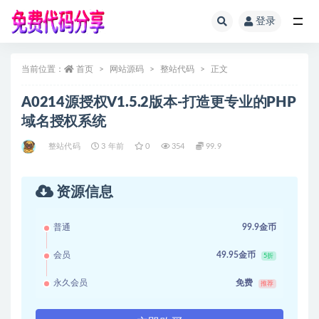
登录
全部
当前位置：
首页
网站源码
整站代码
正文
A0214源授权V1.5.2版本-打造更专业的PHP
域名授权系统
整站代码
3 年前
0
354
99.9
资源信息
普通
99.9金币
会员
49.95金币
5折
永久会员
免费
推荐