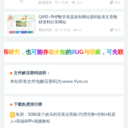
影视音乐
1 年前
111
99.9
Q492–PHP教学资源发布网站源码各类文章教
材资料分享网站
整站代码
10 月前
66
19.9
和
研
究
，
也
可
能
存
在
未
知
的
B
U
G
与
瑕
疵
，
可
先
联
系
文件解压密码说明：
本站所有文件包解压密码为:www.9ym.cn
下载热度排行榜
私密：S086某个娱乐的完美运营版/代理完整+控制+机器
1
人+双端APP+视频教程