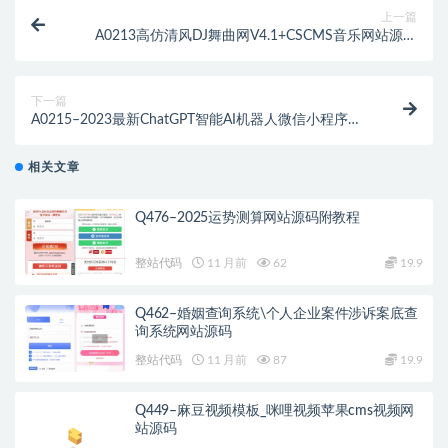
上一篇
A0213高仿清风DJ舞曲网V4.1+CSCMS音乐网站源码
+采集器
下一篇
A0215–2023最新ChatGPT智能AI机器人微信小程序源
码_带部署教程
相关文章
Q476–2025运势测算网站源码附教程
整站代码
11 月前
62
19.9
Q462–婚姻查询系统\个人企业案件涉诉案底查
询系统网站源码
整站代码
11 月前
87
19.9
Q449–麻豆视频模板_咪哩视频苹果cms视频网
站源码