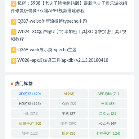
私密：S938【老夫子镜像终结版】最新老夫子娱乐游戏组
2
件修复版镜像+双端APP+视频搭建教程
Q387-weibo仿新浪微博typecho主题
3
W024–XO客户端UI字符串加密工具|XO引擎加密工具+视
4
频教程
Q369-work展示类typecho主题
5
W028–apk反编译工具(apkdb) v2.1.3.20180418
6
热门标签
3D游戏
(190)
AI
(43)
APP源码
(71)
H5游戏
(193)
Q萌
(52)
三国
(83)
下载
(371)
主机
(37)
二次元
(21)
仙侠手游
(92)
传奇
(390)
公众号
(49)
加密
(115)
博客
(38)
卡牌手游
(124)