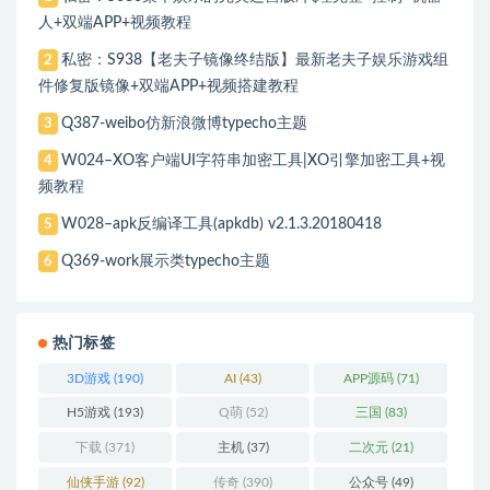
人+双端APP+视频教程
私密：S938【老夫子镜像终结版】最新老夫子娱乐游戏组
2
件修复版镜像+双端APP+视频搭建教程
Q387-weibo仿新浪微博typecho主题
3
W024–XO客户端UI字符串加密工具|XO引擎加密工具+视
4
频教程
W028–apk反编译工具(apkdb) v2.1.3.20180418
5
Q369-work展示类typecho主题
6
热门标签
3D游戏
(190)
AI
(43)
APP源码
(71)
H5游戏
(193)
Q萌
(52)
三国
(83)
下载
(371)
主机
(37)
二次元
(21)
仙侠手游
(92)
传奇
(390)
公众号
(49)