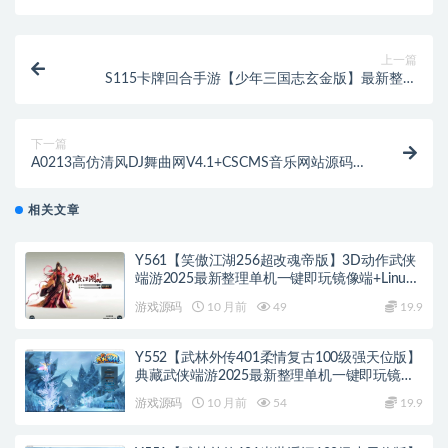
上一篇
S115卡牌回合手游【少年三国志玄金版】最新整理
Linux手工服务端+GM后台
下一篇
A0213高仿清风DJ舞曲网V4.1+CSCMS音乐网站源码
+采集器
相关文章
Y561【笑傲江湖256超改魂帝版】3D动作武侠
端游2025最新整理单机一键即玩镜像端+Linux
手工服务端+网页注册+GM工具+GM命令+PC客
游戏源码
10 月前
49
19.9
户端+教程
Y552【武林外传401柔情复古100级强天位版】
典藏武侠端游2025最新整理单机一键即玩镜像
端+Linux手工服务端+网页注册+GM工具+PC客
游戏源码
10 月前
54
19.9
户端+详细搭建教程