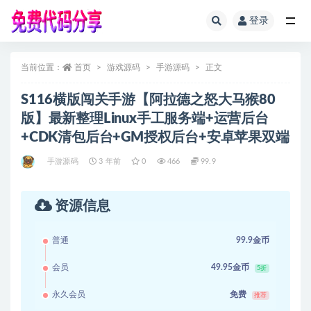
登录
全部
当前位置：
首页
游戏源码
手游源码
正文
S116横版闯关手游【阿拉德之怒大马猴80
版】最新整理Linux手工服务端+运营后台
+CDK清包后台+GM授权后台+安卓苹果双端
手游源码
3 年前
0
466
99.9
资源信息
普通
99.9金币
会员
49.95金币
5折
永久会员
免费
推荐