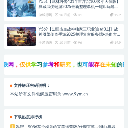
Y551【武林外传401半世浮沉100级小天位版】
典藏武侠端游2025最新整理单机一键即玩镜像
端+Linux手工服务端+网页注册+GM工具+PC客
游戏源码
10 月前
41
19.9
户端+详细搭建教程
Y569【1.80热血战神独家三职业[白猪3.1]】战
神引擎传奇手游2025整理复古服务端+热血大陆
+蛮荒大陆+黄金大陆
手游源码
10 月前
96
19.9
网
，
仅
供
学
习
参
考
和
研
究
，
也
可
能
存
在
未
知
的
B
U
G
文件解压密码说明：
本站所有文件包解压密码为:www.9ym.cn
下载热度排行榜
私密：S086某个娱乐的完美运营版/代理完整+控制+机器
1