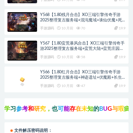
Y568【1.80残月合击】XO三端引擎传奇手游
2025整理复古服务端+混沌魔域+诛仙伏魔+死
亡空间
手游源码
10 月前
70
19.9
Y567【1.80蛮荒暴风合击】XO三端引擎传奇手
游2025整理复古服务端+蛮荒大陆+蛮荒庄园
+蛮荒战场
手游源码
10 月前
58
19.9
Y566【1.80红月合击】XO三端引擎传奇手游
2025整理复古服务端+神迹遗址+伏魔殿+长生
殿
手游源码
10 月前
47
19.9
习
参
考
和
研
究
，
也
可
能
存
在
未
知
的
B
U
G
与
瑕
疵
，
可
文件解压密码说明：