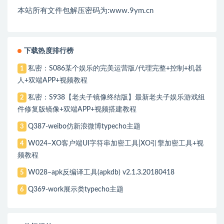
本站所有文件包解压密码为:www.9ym.cn
下载热度排行榜
私密：S086某个娱乐的完美运营版/代理完整+控制+机器
1
人+双端APP+视频教程
私密：S938【老夫子镜像终结版】最新老夫子娱乐游戏组
2
件修复版镜像+双端APP+视频搭建教程
Q387-weibo仿新浪微博typecho主题
3
W024–XO客户端UI字符串加密工具|XO引擎加密工具+视
4
频教程
W028–apk反编译工具(apkdb) v2.1.3.20180418
5
Q369-work展示类typecho主题
6