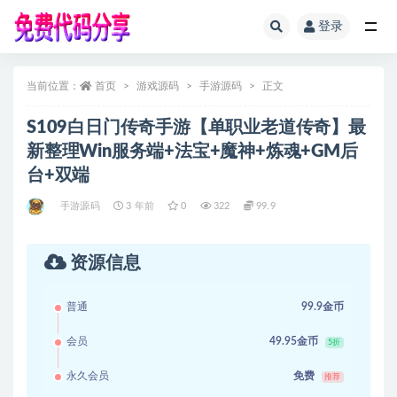
登录
全部
当前位置：
首页
游戏源码
手游源码
正文
S109白日门传奇手游【单职业老道传奇】最
新整理Win服务端+法宝+魔神+炼魂+GM后
台+双端
手游源码
3 年前
0
322
99.9
资源信息
普通
99.9金币
会员
49.95金币
5折
永久会员
免费
推荐