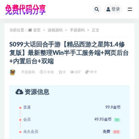
登录
全部
当前位置：
首页
游戏源码
手游源码
正文
S099大话回合手游【精品西游之星阵1.4修
复版】最新整理Win半手工服务端+网页后台
+内置后台+双端
手游源码
3 年前
0
337
99.9
资源信息
普通
99.9金币
会员
49.95金币
5折
永久会员
免费
推荐