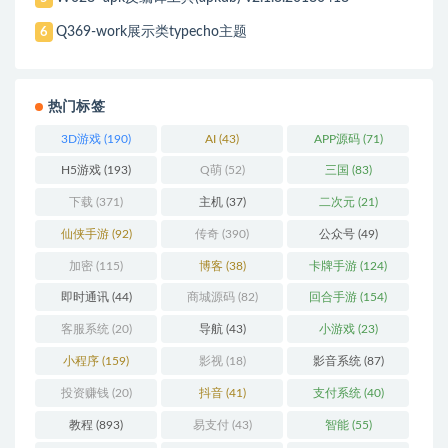
Q369-work展示类typecho主题
6
热门标签
3D游戏
(190)
AI
(43)
APP源码
(71)
H5游戏
(193)
Q萌
(52)
三国
(83)
下载
(371)
主机
(37)
二次元
(21)
仙侠手游
(92)
传奇
(390)
公众号
(49)
加密
(115)
博客
(38)
卡牌手游
(124)
即时通讯
(44)
商城源码
(82)
回合手游
(154)
客服系统
(20)
导航
(43)
小游戏
(23)
小程序
(159)
影视
(18)
影音系统
(87)
投资赚钱
(20)
抖音
(41)
支付系统
(40)
教程
(893)
易支付
(43)
智能
(55)