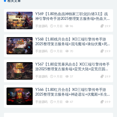
相关文章
Y569【1.80热血战神独家三职业[白猪3.1]】战
神引擎传奇手游2025整理复古服务端+热血大陆
+蛮荒大陆+黄金大陆
手游源码
9 月前
96
19.9
Y568【1.80残月合击】XO三端引擎传奇手游
2025整理复古服务端+混沌魔域+诛仙伏魔+死
亡空间
手游源码
9 月前
70
19.9
Y567【1.80蛮荒暴风合击】XO三端引擎传奇手
游2025整理复古服务端+蛮荒大陆+蛮荒庄园
+蛮荒战场
手游源码
9 月前
57
19.9
Y566【1.80红月合击】XO三端引擎传奇手游
2025整理复古服务端+神迹遗址+伏魔殿+长生
殿
手游源码
9 月前
47
19.9