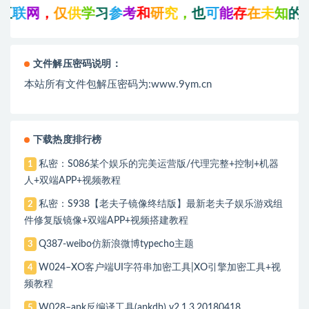
联
网
，
仅
供
学
习
参
考
和
研
究
，
也
可
能
存
在
未
知
的
B
U
G
文件解压密码说明：
本站所有文件包解压密码为:www.9ym.cn
下载热度排行榜
私密：S086某个娱乐的完美运营版/代理完整+控制+机器
1
人+双端APP+视频教程
私密：S938【老夫子镜像终结版】最新老夫子娱乐游戏组
2
件修复版镜像+双端APP+视频搭建教程
Q387-weibo仿新浪微博typecho主题
3
W024–XO客户端UI字符串加密工具|XO引擎加密工具+视
4
频教程
W028–apk反编译工具(apkdb) v2.1.3.20180418
5