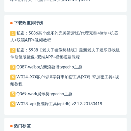
下载热度排行榜
私密：S086某个娱乐的完美运营版/代理完整+控制+机器
1
人+双端APP+视频教程
私密：S938【老夫子镜像终结版】最新老夫子娱乐游戏组
2
件修复版镜像+双端APP+视频搭建教程
Q387-weibo仿新浪微博typecho主题
3
W024–XO客户端UI字符串加密工具|XO引擎加密工具+视
4
频教程
Q369-work展示类typecho主题
5
W028–apk反编译工具(apkdb) v2.1.3.20180418
6
热门标签