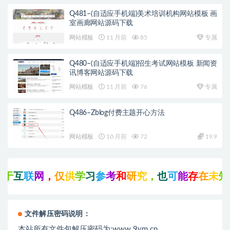
Q481–(自适应手机端)美术培训机构网站模板 画
室画廊网站源码下载
网站模板
11 月前
85
专属
Q480–(自适应手机端)招生考试网站模板 新闻资
讯博客网站源码下载
网站模板
11 月前
76
专属
Q486–Zblog付费主题开心方法
网站模板
10 月前
72
19.9
于
互
联
网
，
仅
供
学
习
参
考
和
研
究
，
也
可
能
存
在
未
知
文件解压密码说明：
本站所有文件包解压密码为:www.9ym.cn