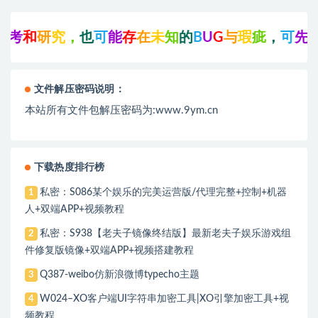
究
，
也
可
能
存
在
未
知
的
B
U
G
与
瑕
疵
，
可
先
联
系
站
长
文件解压密码说明：
本站所有文件包解压密码为:www.9ym.cn
下载热度排行榜
私密：S086某个娱乐的完美运营版/代理完整+控制+机器
1
人+双端APP+视频教程
私密：S938【老夫子镜像终结版】最新老夫子娱乐游戏组
2
件修复版镜像+双端APP+视频搭建教程
Q387-weibo仿新浪微博typecho主题
3
W024–XO客户端UI字符串加密工具|XO引擎加密工具+视
4
频教程