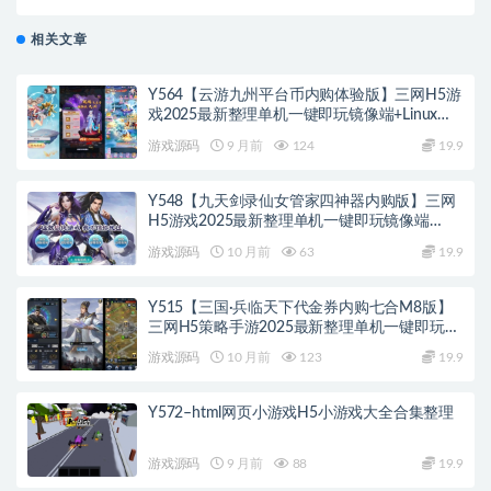
教程及GM网页后台工具
相关文章
Y564【云游九州平台币内购体验版】三网H5游
戏2025最新整理单机一键即玩镜像端+Linux手
工服务端+管理后台+GM授权后台+教程
游戏源码
9 月前
124
19.9
Y548【九天剑录仙女管家四神器内购版】三网
H5游戏2025最新整理单机一键即玩镜像端
+Linux手工服务端+管理后台+GM授权后台+教
游戏源码
10 月前
63
19.9
程
Y515【三国·兵临天下代金券内购七合M8版】
三网H5策略手游2025最新整理单机一键即玩镜
像端+Linux手工服务端+管理后台+GM后台+教
游戏源码
10 月前
123
19.9
程
Y572–html网页小游戏H5小游戏大全合集整理
游戏源码
9 月前
88
19.9