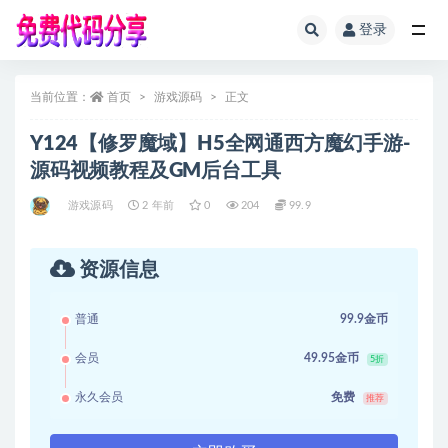
登录
全部
当前位置：
首页
游戏源码
正文
Y124【修罗魔域】H5全网通西方魔幻手游-
源码视频教程及GM后台工具
游戏源码
2 年前
0
204
99.9
资源信息
普通
99.9金币
会员
49.95金币
5折
永久会员
免费
推荐