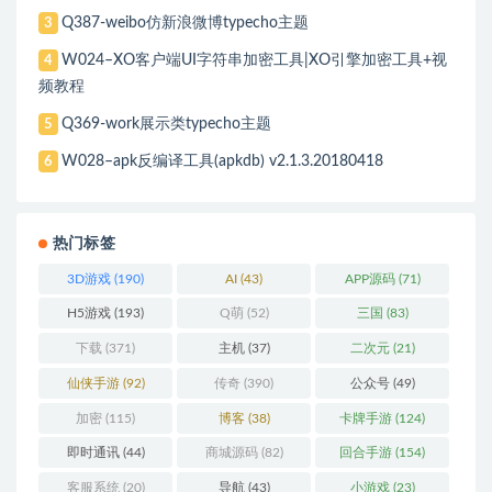
Q387-weibo仿新浪微博typecho主题
3
W024–XO客户端UI字符串加密工具|XO引擎加密工具+视
4
频教程
Q369-work展示类typecho主题
5
W028–apk反编译工具(apkdb) v2.1.3.20180418
6
热门标签
3D游戏
(190)
AI
(43)
APP源码
(71)
H5游戏
(193)
Q萌
(52)
三国
(83)
下载
(371)
主机
(37)
二次元
(21)
仙侠手游
(92)
传奇
(390)
公众号
(49)
加密
(115)
博客
(38)
卡牌手游
(124)
即时通讯
(44)
商城源码
(82)
回合手游
(154)
客服系统
(20)
导航
(43)
小游戏
(23)