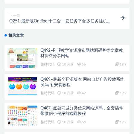
码分享
下一篇
Q251-最新版OneTool十二合一云任务平台多任务挂机
平台系统源码
相关文章
Q492–PHP教学资源发布网站源码各类文章教
材资料分享网站
整站代码
10 月前
66
19.9
Q489–最新全开源版本 网站自助广告投放系统
源码 附安装教程
整站代码
10 月前
47
19.9
Q487–点微同城分类信息网站源码，全套插件
带微信小程序前端附教程
整站代码
10 月前
65
19.9