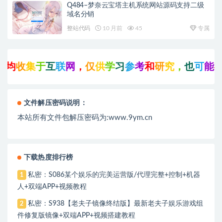
Q484–梦奈云宝塔主机系统网站源码支持二级
域名分销
整站代码
10 月前
45
专属
均
收
集
于
互
联
网
，
仅
供
学
习
参
考
和
研
究
，
也
可
能
存
文件解压密码说明：
本站所有文件包解压密码为:www.9ym.cn
下载热度排行榜
私密：S086某个娱乐的完美运营版/代理完整+控制+机器
1
人+双端APP+视频教程
私密：S938【老夫子镜像终结版】最新老夫子娱乐游戏组
2
件修复版镜像+双端APP+视频搭建教程