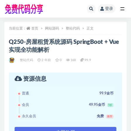
登录
全部
当前位置：
首页
网站源码
整站代码
正文
Q250-房屋租赁系统源码 SpringBoot + Vue
实现全功能解析
整站代码
2 年前
0
168
99.9
资源信息
普通
99.9金币
会员
49.95金币
5折
永久会员
免费
推荐