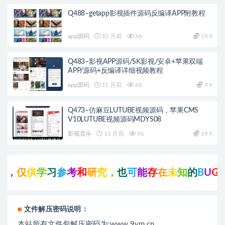
Q488–getapp影视插件源码反编译APP附教程
app源码
10 月前
66
19.9
Q483–影视APP源码/SK影视/安卓+苹果双端
APP/源码+反编译详细视频教程
app源码
11 月前
86
9.9
Q473–仿麻豆LUTUBE视频源码，苹果CMS
V10LUTUBE视频源码MDYS08
影视音乐
11 月前
96
19.9
，
仅
供
学
习
参
考
和
研
究
，
也
可
能
存
在
未
知
的
B
U
G
与
瑕
文件解压密码说明：
本站所有文件包解压密码为:www.9ym.cn