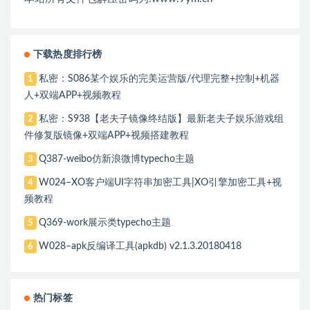
下载热度排行榜
私密：S086某个娱乐的完美运营版/代理完整+控制+机器
1
人+双端APP+视频教程
私密：S938【老夫子镜像终结版】最新老夫子娱乐游戏组
2
件修复版镜像+双端APP+视频搭建教程
Q387-weibo仿新浪微博typecho主题
3
W024–XO客户端UI字符串加密工具|XO引擎加密工具+视
4
频教程
Q369-work展示类typecho主题
5
W028–apk反编译工具(apkdb) v2.1.3.20180418
6
热门标签