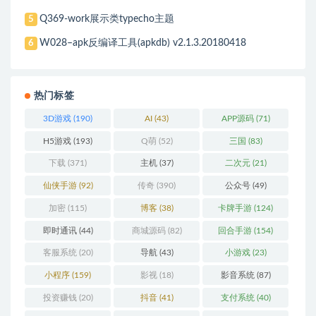
Q369-work展示类typecho主题
5
W028–apk反编译工具(apkdb) v2.1.3.20180418
6
热门标签
3D游戏
(190)
AI
(43)
APP源码
(71)
H5游戏
(193)
Q萌
(52)
三国
(83)
下载
(371)
主机
(37)
二次元
(21)
仙侠手游
(92)
传奇
(390)
公众号
(49)
加密
(115)
博客
(38)
卡牌手游
(124)
即时通讯
(44)
商城源码
(82)
回合手游
(154)
客服系统
(20)
导航
(43)
小游戏
(23)
小程序
(159)
影视
(18)
影音系统
(87)
投资赚钱
(20)
抖音
(41)
支付系统
(40)