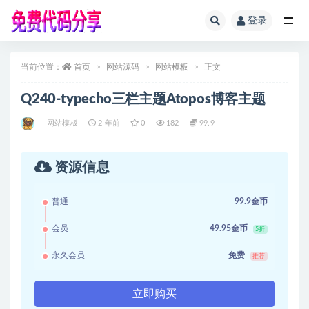
登录
全部
当前位置：
首页
网站源码
网站模板
正文
Q240-typecho三栏主题Atopos博客主题
网站模板
2 年前
0
182
99.9
资源信息
普通
99.9金币
会员
49.95金币
5折
永久会员
免费
推荐
立即购买