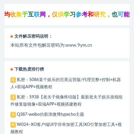
均
收
集
于
互
联
网
，
仅
供
学
习
参
考
和
研
究
，
也
可
能
存
文件解压密码说明：
本站所有文件包解压密码为:www.9ym.cn
下载热度排行榜
私密：S086某个娱乐的完美运营版/代理完整+控制+机器
1
人+双端APP+视频教程
私密：S938【老夫子镜像终结版】最新老夫子娱乐游戏组
2
件修复版镜像+双端APP+视频搭建教程
Q387-weibo仿新浪微博typecho主题
3
W024–XO客户端UI字符串加密工具|XO引擎加密工具+视
4
频教程