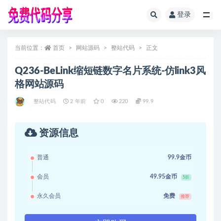
登录
全部
当前位置：
首页
网站源码
整站代码
正文
Q236-BeLink缩短链数字名片系统-仿link3风
格网站源码
整站代码
2 年前
0
220
99.9
资源信息
普通
99.9金币
会员
49.95金币
5折
永久会员
免费
推荐