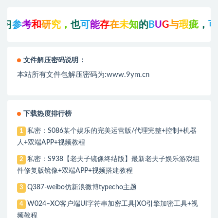
参
考
和
研
究
，
也
可
能
存
在
未
知
的
B
U
G
与
瑕
疵
，
可
先
联
文件解压密码说明：
本站所有文件包解压密码为:www.9ym.cn
下载热度排行榜
私密：S086某个娱乐的完美运营版/代理完整+控制+机器
1
人+双端APP+视频教程
私密：S938【老夫子镜像终结版】最新老夫子娱乐游戏组
2
件修复版镜像+双端APP+视频搭建教程
Q387-weibo仿新浪微博typecho主题
3
W024–XO客户端UI字符串加密工具|XO引擎加密工具+视
4
频教程