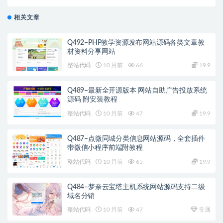
相关文章
Q492–PHP教学资源发布网站源码各类文章教
材资料分享网站
整站代码
10 月前
66
19.9
Q489–最新全开源版本 网站自助广告投放系统
源码 附安装教程
整站代码
10 月前
47
19.9
Q487–点微同城分类信息网站源码，全套插件
带微信小程序前端附教程
整站代码
10 月前
65
19.9
Q484–梦奈云宝塔主机系统网站源码支持二级
域名分销
整站代码
10 月前
47
专属