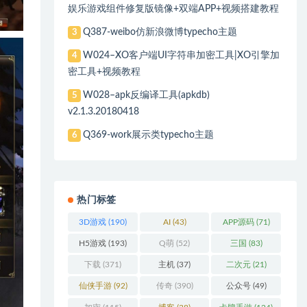
娱乐游戏组件修复版镜像+双端APP+视频搭建教程
Q387-weibo仿新浪微博typecho主题
3
W024–XO客户端UI字符串加密工具|XO引擎加
4
密工具+视频教程
W028–apk反编译工具(apkdb)
5
v2.1.3.20180418
Q369-work展示类typecho主题
6
热门标签
3D游戏
(190)
AI
(43)
APP源码
(71)
H5游戏
(193)
Q萌
(52)
三国
(83)
下载
(371)
主机
(37)
二次元
(21)
仙侠手游
(92)
传奇
(390)
公众号
(49)