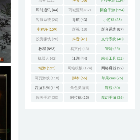
加密
(115)
博客
(38)
卡牌手游
(124)
即时通讯
(44)
商城源码
(82)
回合手游
(154)
客服系统
(20)
导航
(43)
小游戏
(23)
小程序
(159)
影视
(18)
影音系统
(87)
投资赚钱
(20)
抖音
(41)
支付系统
(40)
教程
(893)
易支付
(43)
智能
(55)
机器人
(42)
江湖
(44)
站长工具
(52)
端游
(125)
网站模板
(174)
网络赚钱
(22)
网页游戏
(118)
脚本
(66)
苹果cms
(26)
西游系列
(119)
角色类游戏
课程
(30)
(306)
闯关手游
(30)
阿拉德
(23)
魔幻手游
(36)