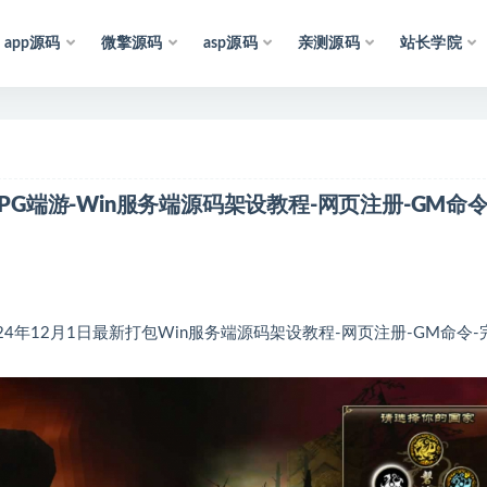
app源码
微擎源码
asp源码
亲测源码
站长学院
明
：
所
有
资
源
均
收
集
于
互
联
网
，
仅
供
学
习
参
考
和
研
PG端游-Win服务端源码架设教程-网页注册-GM命令
24年12月1日最新打包Win服务端源码架设教程-网页注册-GM命令-