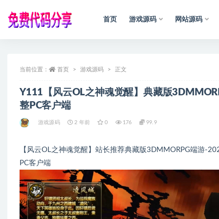
首页
游戏源码
网站源码
全部
当前位置：
首页
游戏源码
正文
声
Y111【风云OL之神魂觉醒】典藏版3DMMOR
整PC客户端
游戏源码
2 年前
0
176
99.9
【风云OL之神魂觉醒】站长推荐典藏版3DMMORPG端游-20
PC客户端