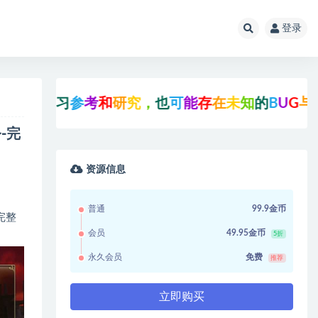
登录
究
，
也
可
能
存
在
未
知
的
B
U
G
与
瑕
疵
，
可
先
联
系
站
长
咨
-完
资源信息
普通
99.9金币
完整
会员
49.95金币
5折
永久会员
免费
推荐
立即购买