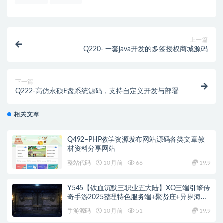
上一篇
Q220- 一套java开发的多签授权商城源码
下一篇
Q222-高仿永硕E盘系统源码，支持自定义开发与部署
相关文章
Q492–PHP教学资源发布网站源码各类文章教
材资料分享网站
整站代码
10 月前
66
19.9
Y545【铁血沉默三职业五大陆】XO三端引擎传
奇手游2025整理特色服务端+聚贤庄+异界海岛
+北方雪原+西部沙漠
手游源码
10 月前
51
19.9