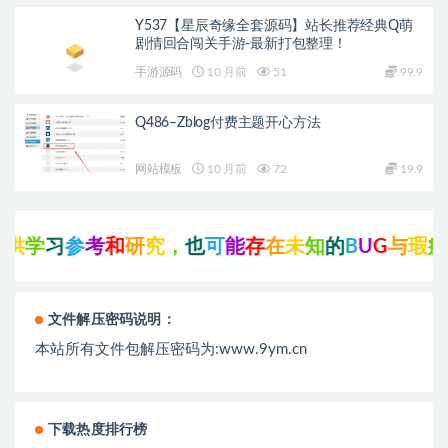
Y537【星辰奇缘全套源码】站长推荐经典Q萌
剧情回合闯关手游-最新打包整理！
手游源码
10 月前
51
99.9
Q486–Zblog付费主题开心方法
网站模板
10 月前
72
19.9
供
学
习
参
考
和
研
究
，
也
可
能
存
在
未
知
的
B
U
G
与
瑕
疵
，
文件解压密码说明：
本站所有文件包解压密码为:www.9ym.cn
下载热度排行榜