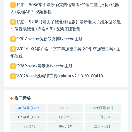
私密：S086某个娱乐的完美运营版/代理完整+控制+机器
1
人+双端APP+视频教程
私密：S938【老夫子镜像终结版】最新老夫子娱乐游戏组
2
件修复版镜像+双端APP+视频搭建教程
Q387-weibo仿新浪微博typecho主题
3
W024–XO客户端UI字符串加密工具|XO引擎加密工具+视
4
频教程
Q369-work展示类typecho主题
5
W028–apk反编译工具(apkdb) v2.1.3.20180418
6
热门标签
3D游戏
(190)
AI
(43)
APP源码
(71)
H5游戏
(193)
Q萌
(52)
三国
(83)
下载
(371)
主机
(37)
二次元
(21)