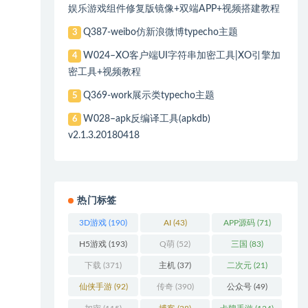
娱乐游戏组件修复版镜像+双端APP+视频搭建教程
Q387-weibo仿新浪微博typecho主题
3
W024–XO客户端UI字符串加密工具|XO引擎加
4
密工具+视频教程
Q369-work展示类typecho主题
5
W028–apk反编译工具(apkdb)
6
v2.1.3.20180418
热门标签
3D游戏
(190)
AI
(43)
APP源码
(71)
H5游戏
(193)
Q萌
(52)
三国
(83)
下载
(371)
主机
(37)
二次元
(21)
仙侠手游
(92)
传奇
(390)
公众号
(49)