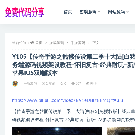
首页
游戏源码
网站源码
全部
当前位置：
首页
游戏源码
手游源码
正文
Y105【传奇手游之骷髅传说第二季十大陆[白
务端源码视频架设教程-怀旧复古-经典耐玩–新
苹果IOS双端版本
手游源码
2 年前
0
167
99.9
https://www.bilibili.com/video/BV1eUBiY8EMQ?t=3.3
【传奇手游之骷髅传说第二季十大陆[白猪3]免授权版】经典单职
码视频架设教程-怀旧复古-经典耐玩–新版GM多功能网页授权