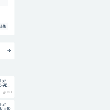
链接
卡
M
手游
魔+死亡
19.9
手游
+长生殿