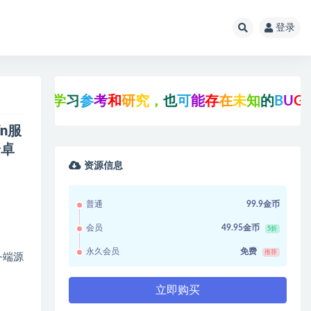
登录
学
习
参
考
和
研
究
，
也
可
能
存
在
未
知
的
B
U
G
与
瑕
疵
，
n服
安卓
资源信息
普通
99.9金币
会员
49.95金币
5折
永久会员
免费
推荐
务端源
立即购买