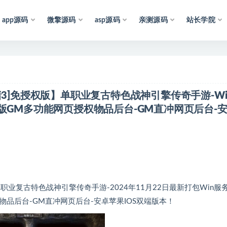
app源码
微擎源码
asp源码
亲测源码
站长学院
声
明
：
所
有
资
源
均
收
集
于
互
联
网
，
仅
供
猪3]免授权版】单职业复古特色战神引擎传奇手游-Wi
版GM多功能网页授权物品后台-GM直冲网页后台-
业复古特色战神引擎传奇手游-2024年11月22日最新打包Win服
物品后台-GM直冲网页后台-安卓苹果IOS双端版本！