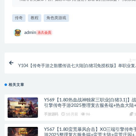
传奇
教程
角色类游戏
admin
永久会员
上一
Y104【传奇手游之骷髅传说七大陆[白猪3]免授权版】单职业复
特色战神引擎传奇手游-Win服务端源码视频架设教程-怀旧复古
经典耐玩-新版GM多功能网页授权物品后台-GM直冲网页后台-
卓苹果IOS双端版
相关文章
Y569【1.80热血战神独家三职业[白猪3.1]】
引擎传奇手游2025整理复古服务端+热血大陆
荒大陆+黄金大陆
手游源码
10 月前
96
1
Y567【1.80蛮荒暴风合击】XO三端引擎传奇
游2025整理复古服务端+蛮荒大陆+蛮荒庄园+