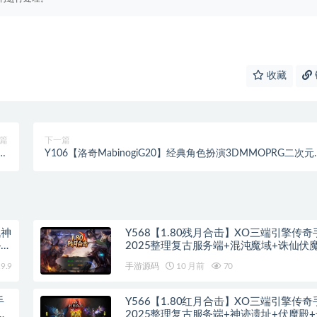
收藏
篇
下一篇
古
Y106【洛奇MabinogiG20】经典角色扮演3DMMOPRG二次元
-
通美少女剧情端游-Win服务端源码架设教程-完整PC客户端-G
安
命令-详细外网教程
本
战神
Y568【1.80残月合击】XO三端引擎传奇
+蛮
2025整理复古服务端+混沌魔域+诛仙伏
空间
9.9
手游源码
10 月前
70
手
Y566【1.80红月合击】XO三端引擎传奇
蛮
2025整理复古服务端+神迹遗址+伏魔殿