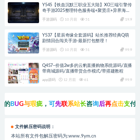
Y545【铁血沉默三职业五大陆】XO三端引擎传
奇手游2025整理特色服务端+聚贤庄+异界海岛
+北方雪原+西部沙漠
手游源码
10 月前
51
19.9
Y537【星辰奇缘全套源码】站长推荐经典Q萌
剧情回合闯关手游-最新打包整理！
手游源码
10 月前
51
99.9
Q457–价值2w多的云豹直播购物系统源码/直播
带商城源码/直播带货合作模式/带搭建教程
app源码
12 月前
61
99.9
的
B
U
G
与
瑕
疵
，
可
先
联
系
站
长
咨
询
后
再
点
击
支
付
下
载
文件解压密码说明：
本站所有文件包解压密码为:www.9ym.cn