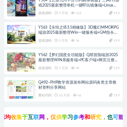
Y564【云游九州平台币内购体验版】三网H5游
戏2025最新整理单机一键即玩镜像端+Linux手
工服务端+管理后台+GM授权后台+教程
游戏源码
9 月前
124
19.9
Y563【永恒之塔3.5精修版】3D魔幻MMORPG
端游2025最新整理Win一键服务端+GM指令
+PC客户端+教程
游戏源码
9 月前
56
19.9
Y562【梦幻国度全功能版】Q萌冒险端游2025
最新整理WIN系服务端+PC客户端+网页注册
+GM工具+GM命令+教程
游戏源码
9 月前
49
19.9
Q492–PHP教学资源发布网站源码各类文章教
材资料分享网站
整站代码
10 月前
66
19.9
均
收
集
于
互
联
网
，
仅
供
学
习
参
考
和
研
究
，
也
可
能
存