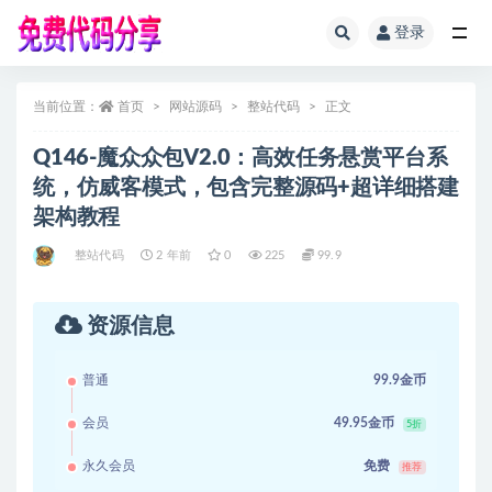
登录
全部
当前位置：
首页
网站源码
整站代码
正文
Q146-魔众众包V2.0：高效任务悬赏平台系
统，仿威客模式，包含完整源码+超详细搭建
架构教程
整站代码
2 年前
0
225
99.9
资源信息
普通
99.9金币
会员
49.95金币
5折
永久会员
免费
推荐