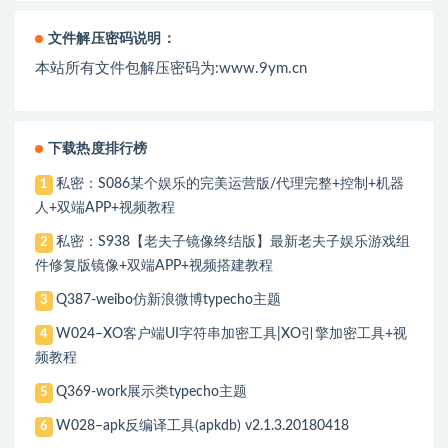
文件解压密码说明：
本站所有文件包解压密码为:www.9ym.cn
下载热度排行榜
私密：S086某个娱乐的完美运营版/代理完整+控制+机器
1
人+双端APP+视频教程
私密：S938【老夫子镜像终结版】最新老夫子娱乐游戏组
2
件修复版镜像+双端APP+视频搭建教程
Q387-weibo仿新浪微博typecho主题
3
W024–XO客户端UI字符串加密工具|XO引擎加密工具+视
4
频教程
Q369-work展示类typecho主题
5
W028–apk反编译工具(apkdb) v2.1.3.20180418
6