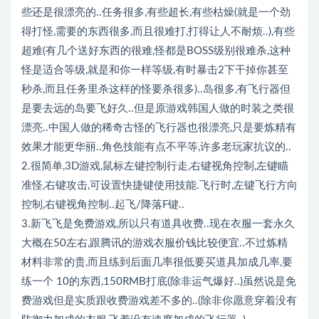
些还是很漂亮的..任务很多,有些超长,有些枯燥(就是一个劲
得打怪,需要的东西很多,而且很难打,打得让人不耐烦..),有些
超难(有几个送好东西的很难,怪都是BOSS级别很难杀,这种
怪是适合等级,就是和你一样等级,有时暴击2下干掉你甚至
秒杀,而且任务里杀这样的怪要杀很多)..岛很多,有飞行器但
是要去远的岛要飞好久..但是原游戏韩国人做的时装之类很
漂亮..中国人做的稀奇古怪的飞行器也很漂亮,只是要炼精有
效果才能更华丽..角色技能有点不平等,许多老玩家抗议的..
2.很简单,3D游戏,鼠标左键控制行走,右键视角控制,左键瞄
准怪,右键攻击,可设置快捷键使用技能.飞行时,左键飞行方向
控制,右键视角控制..起飞/降落F键..
3.新飞飞是免费游戏,所以只有道具收费..现在衣服一套永久
大概在50左右,跟腾讯的游戏衣服价钱比较便宜..不过炼精
材料非常的贵,而且练到后面几率很低要买道具加成几率,要
练一个 10的东西,150RMB打底(除非运气爆好..)虽然说是免
费游戏但是实质跟收费游戏差不多的..(除非你愿意穿着没有