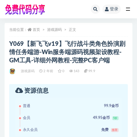
登录
全部
当前位置：
首页
游戏源码
正文
Y069【新飞飞v19】飞行战斗类角色扮演剧
情任务端游-Win服务端源码视频架设教程-
GM工具-详细外网教程-完整PC客户端
游戏源码
2 年前
0
143
99.9
资源信息
普通
99.9金币
会员
49.95金币
5折
永久会员
免费
推荐