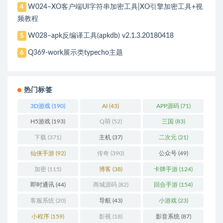
W024–XO客户端UI字符串加密工具|XO引擎加密工具+视
4
频教程
W028–apk反编译工具(apkdb) v2.1.3.20180418
5
Q369-work展示类typecho主题
6
热门标签
3D游戏
(190)
AI
(43)
APP源码
(71)
H5游戏
(193)
Q萌
(52)
三国
(83)
下载
(371)
主机
(37)
二次元
(21)
仙侠手游
(92)
传奇
(390)
公众号
(49)
加密
(115)
博客
(38)
卡牌手游
(124)
即时通讯
(44)
商城源码
(82)
回合手游
(154)
客服系统
(20)
导航
(43)
小游戏
(23)
小程序
(159)
影视
(18)
影音系统
(87)