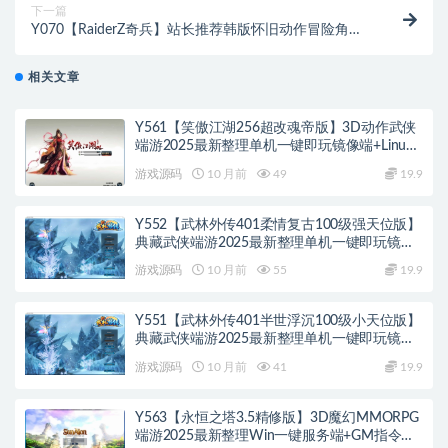
下一篇
Y070【RaiderZ奇兵】站长推荐韩版怀旧动作冒险角色
扮演剧情任务端游-Win服务端源码视频架设教程-元宝
修改教程-详细外网教程-完整PC客户端
相关文章
Y561【笑傲江湖256超改魂帝版】3D动作武侠
端游2025最新整理单机一键即玩镜像端+Linux
手工服务端+网页注册+GM工具+GM命令+PC客
游戏源码
10 月前
49
19.9
户端+教程
Y552【武林外传401柔情复古100级强天位版】
典藏武侠端游2025最新整理单机一键即玩镜像
端+Linux手工服务端+网页注册+GM工具+PC客
游戏源码
10 月前
55
19.9
户端+详细搭建教程
Y551【武林外传401半世浮沉100级小天位版】
典藏武侠端游2025最新整理单机一键即玩镜像
端+Linux手工服务端+网页注册+GM工具+PC客
游戏源码
10 月前
41
19.9
户端+详细搭建教程
Y563【永恒之塔3.5精修版】3D魔幻MMORPG
端游2025最新整理Win一键服务端+GM指令