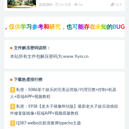
+PC客户端+教程
游戏源码
10 月前
56
19.9
仅
供
学
习
参
考
和
研
究
，
也
可
能
存
在
未
知
的
B
U
G
与
瑕
疵
文件解压密码说明：
本站所有文件包解压密码为:www.9ym.cn
下载热度排行榜
私密：S086某个娱乐的完美运营版/代理完整+控制+机器
1
人+双端APP+视频教程
私密：S938【老夫子镜像终结版】最新老夫子娱乐游戏组
2
件修复版镜像+双端APP+视频搭建教程
Q387-weibo仿新浪微博typecho主题
3