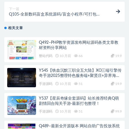
下一篇
Q105-全新数码盲盒系统源码/盲盒小程序/可打包
APP+文本与视频双教程
相关文章
Q492–PHP教学资源发布网站源码各类文章教
材资料分享网站
整站代码
10 月前
66
19.9
Y545【铁血沉默三职业五大陆】XO三端引擎传
奇手游2025整理特色服务端+聚贤庄+异界海岛
+北方雪原+西部沙漠
手游源码
10 月前
51
19.9
Y537【星辰奇缘全套源码】站长推荐经典Q萌
剧情回合闯关手游-最新打包整理！
手游源码
10 月前
51
99.9
Q489–最新全开源版本 网站自助广告投放系统