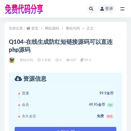
登录
全部
当前位置：
首页
网站源码
整站代码
正文
Q104-在线生成防红短链接源码可以直连
php源码
整站代码
2 年前
0
247
99.9
资源信息
普通
99.9金币
会员
49.95金币
5折
永久会员
免费
推荐