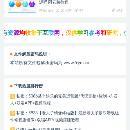
源码 附安装教程
整站代码
10 月前
47
19.9
有
资
源
均
收
集
于
互
联
网
，
仅
供
学
习
参
考
和
研
究
，
也
文件解压密码说明：
本站所有文件包解压密码为:www.9ym.cn
下载热度排行榜
私密：S086某个娱乐的完美运营版/代理完整+控制+机器
1
人+双端APP+视频教程
私密：S938【老夫子镜像终结版】最新老夫子娱乐游戏组
2
件修复版镜像+双端APP+视频搭建教程