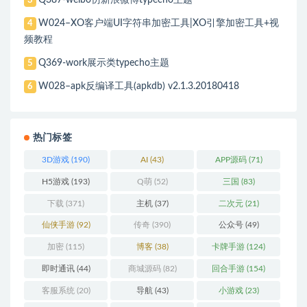
Q387-weibo仿新浪微博typecho主题
3
W024–XO客户端UI字符串加密工具|XO引擎加密工具+视
4
频教程
Q369-work展示类typecho主题
5
W028–apk反编译工具(apkdb) v2.1.3.20180418
6
热门标签
3D游戏
(190)
AI
(43)
APP源码
(71)
H5游戏
(193)
Q萌
(52)
三国
(83)
下载
(371)
主机
(37)
二次元
(21)
仙侠手游
(92)
传奇
(390)
公众号
(49)
加密
(115)
博客
(38)
卡牌手游
(124)
即时通讯
(44)
商城源码
(82)
回合手游
(154)
客服系统
(20)
导航
(43)
小游戏
(23)