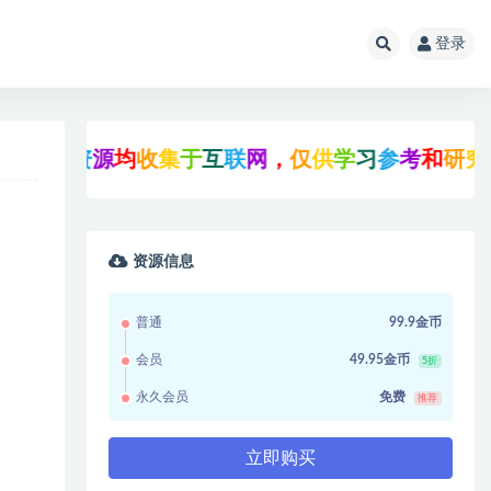
登录
有
资
源
均
收
集
于
互
联
网
，
仅
供
学
习
参
考
和
研
究
，
也
可
资源信息
普通
99.9金币
会员
49.95金币
5折
永久会员
免费
推荐
立即购买