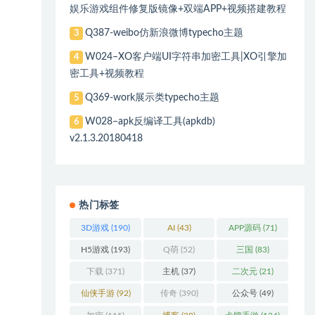
娱乐游戏组件修复版镜像+双端APP+视频搭建教程
Q387-weibo仿新浪微博typecho主题
3
W024–XO客户端UI字符串加密工具|XO引擎加
4
密工具+视频教程
Q369-work展示类typecho主题
5
W028–apk反编译工具(apkdb)
6
v2.1.3.20180418
热门标签
3D游戏
(190)
AI
(43)
APP源码
(71)
H5游戏
(193)
Q萌
(52)
三国
(83)
下载
(371)
主机
(37)
二次元
(21)
仙侠手游
(92)
传奇
(390)
公众号
(49)