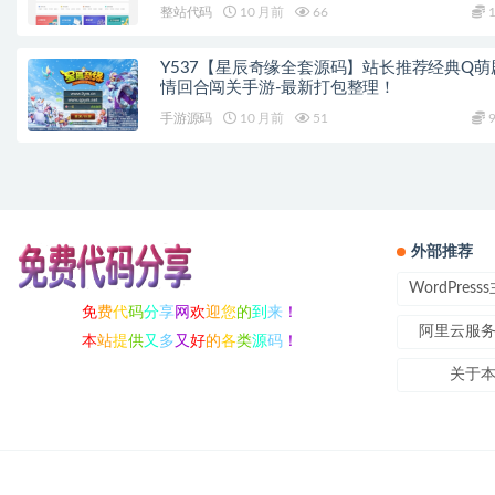
整站代码
10 月前
66
1
Y537【星辰奇缘全套源码】站长推荐经典Q萌
情回合闯关手游-最新打包整理！
手游源码
10 月前
51
9
外部推荐
WordPres
免
费
代
码
分
享
网
欢
迎
您
的
到
来
！
阿里云服
本
站
提
供
又
多
又
好
的
各
类
源
码
！
关于