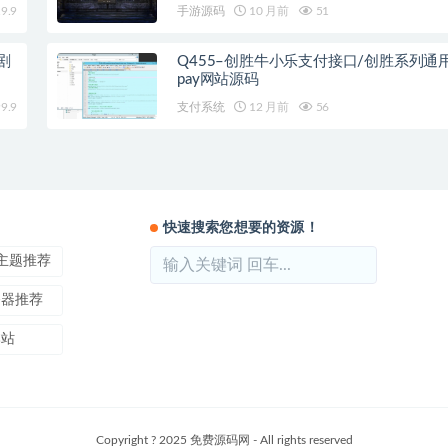
+北方雪原+西部沙漠
9.9
手游源码
10 月前
51
剧
Q455–创胜牛小乐支付接口/创胜系列通
pay网站源码
9.9
支付系统
12 月前
56
快速搜索您想要的资源！
ss主题推荐
务器推荐
本站
Copyright ? 2025 免费源码网 - All rights reserved