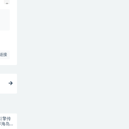
、
链接
引擎传
界海岛