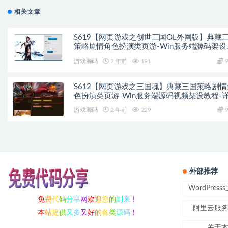
相关文章
S619【网页游戏之创世三国OL外网版】典藏
策略剧情角色扮演类页游-Win服务端源码架设
程-GM总运营后台-GM网页后台
游戏源码
2 年前
191
9
S612【网页游戏之三国魂】典藏三国策略剧情
色扮演类页游-Win服务端源码视频架设教程-
外网教程
游戏源码
2 年前
229
9
外部推荐
WordPres
免
费
代
码
分
享
网
欢
迎
您
的
到
来
！
阿里云服
本
站
提
供
又
多
又
好
的
各
类
源
码
！