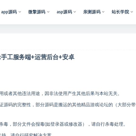
app源码
微擎源码
asp源码
亲测源码
站长学院
声
明
：
所
有
资
源
均
收
集
ux手工服务端+运营后台+安卓
用或者其他违法用途，因非法使用产生其他后果与本站无关。
证源码的完整性，部分源码是搬运的其他精品游戏论坛的（大部分带
杀毒，部分文件会报毒(如登录器或修改器），请自行杀毒处理。
支持，请自行研究解决方案。