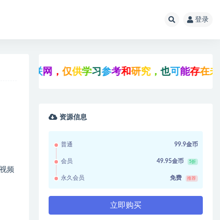
登录
于
互
联
网
，
仅
供
学
习
参
考
和
研
究
，
也
可
能
存
在
未
知
的
资源信息
普通
99.9金币
会员
49.95金币
5折
视频
永久会员
免费
推荐
立即购买