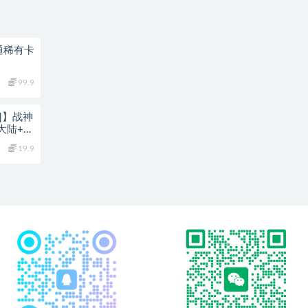
通稀有卡
99.9
1]】战神
大陆+蛮
19.9