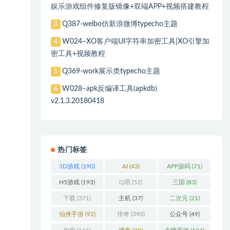
娱乐游戏组件修复版镜像+双端APP+视频搭建教程
Q387-weibo仿新浪微博typecho主题
3
W024–XO客户端UI字符串加密工具|XO引擎加
4
密工具+视频教程
Q369-work展示类typecho主题
5
W028–apk反编译工具(apkdb)
6
v2.1.3.20180418
热门标签
3D游戏
(190)
AI
(43)
APP源码
(71)
H5游戏
(193)
Q萌
(52)
三国
(83)
下载
(371)
主机
(37)
二次元
(21)
仙侠手游
(92)
传奇
(390)
公众号
(49)