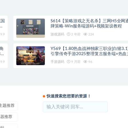
三国
S614【策略游戏之无名杀】三网H5全网
教
牌策略-Win服务端源码+视频架设教程
9.9
游戏源码
2 年前
224
角
Y569【1.80热血战神独家三职业[白猪3.
详细
引擎传奇手游2025整理复古服务端+热血
荒大陆+黄金大陆
9.9
手游源码
9 月前
96
快速搜索您想要的资源！
ss主题推荐
务器推荐