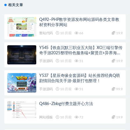
相关文章
Q492–PHP教学资源发布网站源码各类文章教
材资料分享网站
整站代码
10 月前
66
19.9
Y545【铁血沉默三职业五大陆】XO三端引擎传
奇手游2025整理特色服务端+聚贤庄+异界海岛
+北方雪原+西部沙漠
手游源码
10 月前
51
19.9
Y537【星辰奇缘全套源码】站长推荐经典Q萌
剧情回合闯关手游-最新打包整理！
手游源码
10 月前
51
99.9
Q486–Zblog付费主题开心方法
网站模板
10 月前
72
19.9