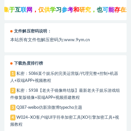
集
于
互
联
网
，
仅
供
学
习
参
考
和
研
究
，
也
可
能
存
在
未
文件解压密码说明：
本站所有文件包解压密码为:www.9ym.cn
下载热度排行榜
私密：S086某个娱乐的完美运营版/代理完整+控制+机器
1
人+双端APP+视频教程
私密：S938【老夫子镜像终结版】最新老夫子娱乐游戏组
2
件修复版镜像+双端APP+视频搭建教程
Q387-weibo仿新浪微博typecho主题
3
W024–XO客户端UI字符串加密工具|XO引擎加密工具+视
4
频教程