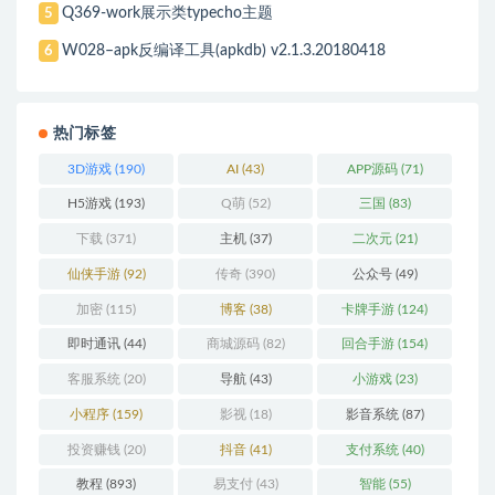
Q369-work展示类typecho主题
5
W028–apk反编译工具(apkdb) v2.1.3.20180418
6
热门标签
3D游戏
(190)
AI
(43)
APP源码
(71)
H5游戏
(193)
Q萌
(52)
三国
(83)
下载
(371)
主机
(37)
二次元
(21)
仙侠手游
(92)
传奇
(390)
公众号
(49)
加密
(115)
博客
(38)
卡牌手游
(124)
即时通讯
(44)
商城源码
(82)
回合手游
(154)
客服系统
(20)
导航
(43)
小游戏
(23)
小程序
(159)
影视
(18)
影音系统
(87)
投资赚钱
(20)
抖音
(41)
支付系统
(40)
教程
(893)
易支付
(43)
智能
(55)