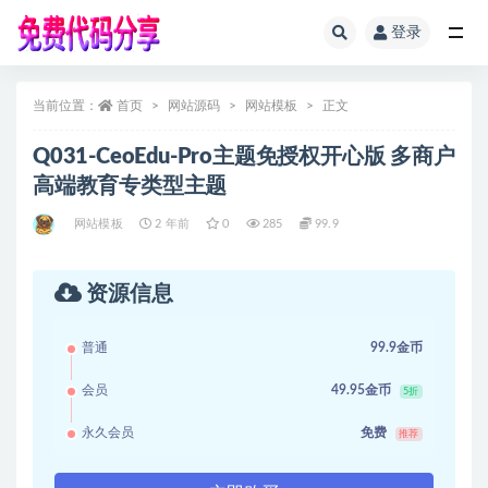
登录
全部
当前位置：
首页
网站源码
网站模板
正文
Q031-CeoEdu-Pro主题免授权开心版 多商户
高端教育专类型主题
网站模板
2 年前
0
285
99.9
资源信息
普通
99.9金币
会员
49.95金币
5折
永久会员
免费
推荐