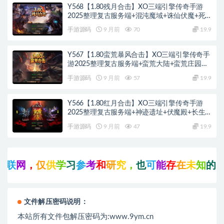
Y568【1.80残月合击】XO三端引擎传奇手游
2025整理复古服务端+混沌魔域+诛仙伏魔+死
亡空间
手游源码
9 月前
70
19.9
Y567【1.80蛮荒暴风合击】XO三端引擎传奇手
游2025整理复古服务端+蛮荒大陆+蛮荒庄园
+蛮荒战场
手游源码
9 月前
57
19.9
Y566【1.80红月合击】XO三端引擎传奇手游
2025整理复古服务端+神迹遗址+伏魔殿+长生
殿
手游源码
9 月前
47
19.9
网
，
仅
供
学
习
参
考
和
研
究
，
也
可
能
存
在
未
知
的
B
U
G
文件解压密码说明：
本站所有文件包解压密码为:www.9ym.cn