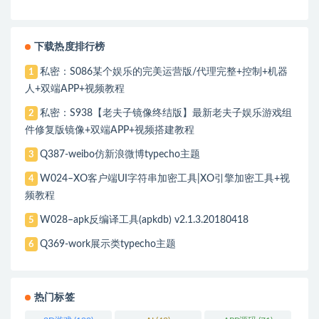
下载热度排行榜
私密：S086某个娱乐的完美运营版/代理完整+控制+机器
1
人+双端APP+视频教程
私密：S938【老夫子镜像终结版】最新老夫子娱乐游戏组
2
件修复版镜像+双端APP+视频搭建教程
Q387-weibo仿新浪微博typecho主题
3
W024–XO客户端UI字符串加密工具|XO引擎加密工具+视
4
频教程
W028–apk反编译工具(apkdb) v2.1.3.20180418
5
Q369-work展示类typecho主题
6
热门标签