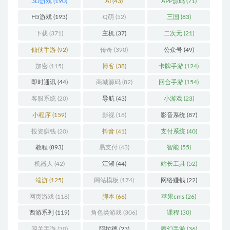
3D游戏
(190)
AI
(43)
APP源码
(71)
H5游戏
(193)
Q萌
(52)
三国
(83)
下载
(371)
主机
(37)
二次元
(21)
仙侠手游
(92)
传奇
(390)
公众号
(49)
加密
(115)
博客
(38)
卡牌手游
(124)
即时通讯
(44)
商城源码
(82)
回合手游
(154)
客服系统
(20)
导航
(43)
小游戏
(23)
小程序
(159)
影视
(18)
影音系统
(87)
投资赚钱
(20)
抖音
(41)
支付系统
(40)
教程
(893)
易支付
(43)
智能
(55)
机器人
(42)
江湖
(44)
站长工具
(52)
端游
(125)
网站模板
(174)
网络赚钱
(22)
网页游戏
(118)
脚本
(66)
苹果cms
(26)
西游系列
(119)
角色类游戏
(306)
课程
(30)
闯关手游
(30)
阿拉德
(23)
魔幻手游
(36)