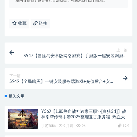
站内容侵犯了原著者的合法权益，可联系我们进行处理。
收藏
链接
上一篇
S947【冒险岛安卓版网络游戏】手游版一键安装网游单
机版+GM命令+使用说明
下一篇
S949【全民暗黑】一键安装服务端游戏+充值后台+安
卓+IOS双端
相关文章
Y569【1.80热血战神独家三职业[白猪3.1]】战
神引擎传奇手游2025整理复古服务端+热血大陆
+蛮荒大陆+黄金大陆
手游源码
9 月前
96
19.9