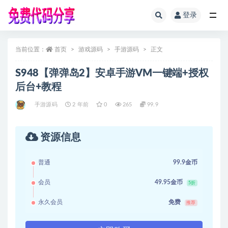
登录
全部
当前位置：
首页
游戏源码
手游源码
正文
S948【弹弹岛2】安卓手游VM一键端+授权
后台+教程
手游源码
2 年前
0
265
99.9
资源信息
普通
99.9金币
会员
49.95金币
5折
永久会员
免费
推荐