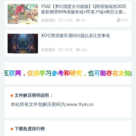
Y562【梦幻国度全功能版】Q萌冒险端游2025
最新整理WIN系服务端+PC客户端+网页注册
+GM工具+GM命令+教程
游戏源码
9 月前
50
19.9
XO引擎搭建常遇到问题以及注意事项
各类教程
1 年前
136
联
网
，
仅
供
学
习
参
考
和
研
究
，
也
可
能
存
在
未
知
的
B
U
文件解压密码说明：
本站所有文件包解压密码为:www.9ym.cn
下载热度排行榜