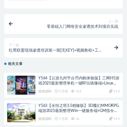
上一篇
零基础入门网络安全渗透技术到项目实战
下一篇
红黑联盟现场渗透培训第一期[无KEY]+视频教程+工具
软件
相关文章
Y564【云游九州平台币内购体验版】三网H5游
戏2025最新整理单机一键即玩镜像端+Linux手
工服务端+管理后台+GM授权后台+教程
游戏源码
9 月前
124
19.9
Y563【永恒之塔3.5精修版】3D魔幻MMORPG
端游2025最新整理Win一键服务端+GM指令
+PC客户端+教程
游戏源码
9 月前
56
19.9