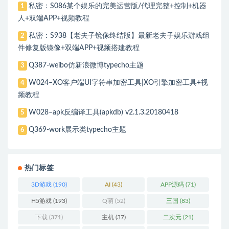
私密：S086某个娱乐的完美运营版/代理完整+控制+机器
1
人+双端APP+视频教程
私密：S938【老夫子镜像终结版】最新老夫子娱乐游戏组
2
件修复版镜像+双端APP+视频搭建教程
Q387-weibo仿新浪微博typecho主题
3
W024–XO客户端UI字符串加密工具|XO引擎加密工具+视
4
频教程
W028–apk反编译工具(apkdb) v2.1.3.20180418
5
Q369-work展示类typecho主题
6
热门标签
3D游戏
(190)
AI
(43)
APP源码
(71)
H5游戏
(193)
Q萌
(52)
三国
(83)
下载
(371)
主机
(37)
二次元
(21)