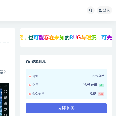
登录
研
究
，
也
可
能
存
在
未
知
的
B
U
G
与
瑕
疵
，
可
先
联
系
站
资源信息
端的
普通
99.9金币
会员
49.95金币
5折
永久会员
免费
推荐
立即购买