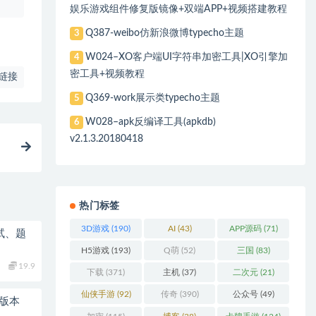
娱乐游戏组件修复版镜像+双端APP+视频搭建教程
Q387-weibo仿新浪微博typecho主题
3
W024–XO客户端UI字符串加密工具|XO引擎加
4
密工具+视频教程
链接
Q369-work展示类typecho主题
5
W028–apk反编译工具(apkdb)
6
v2.1.3.20180418
热门标签
3D游戏
(190)
AI
(43)
APP源码
(71)
试、题
H5游戏
(193)
Q萌
(52)
三国
(83)
19.9
下载
(371)
主机
(37)
二次元
(21)
仙侠手游
(92)
传奇
(390)
公众号
(49)
有版本