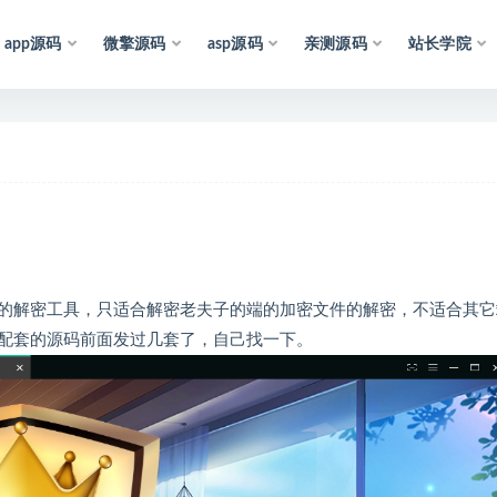
app源码
微擎源码
asp源码
亲测源码
站长学院
声
明
：
所
有
资
源
均
收
集
于
互
联
网
，
仅
供
学
习
参
考
和
的解密工具，只适合解密老夫子的端的加密文件的解密，不适合其它
配套的源码前面发过几套了，自己找一下。