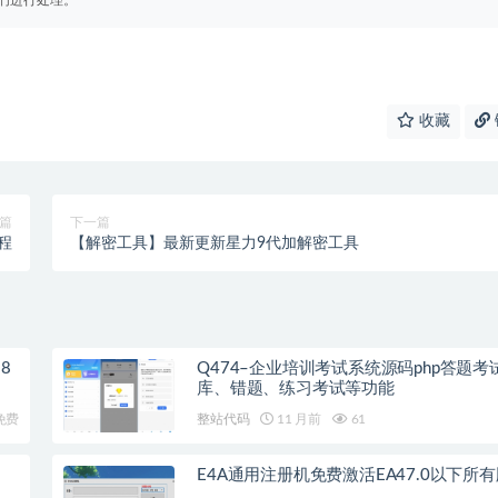
收藏
篇
下一篇
程
【解密工具】最新更新星力9代加解密工具
18
Q474–企业培训考试系统源码php答题考
库、错题、练习考试等功能
免费
整站代码
11 月前
61
E4A通用注册机免费激活EA47.0以下所