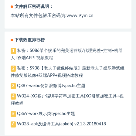
文件解压密码说明：
本站所有文件包解压密码为:www.9ym.cn
下载热度排行榜
私密：S086某个娱乐的完美运营版/代理完整+控制+机器
1
人+双端APP+视频教程
私密：S938【老夫子镜像终结版】最新老夫子娱乐游戏组
2
件修复版镜像+双端APP+视频搭建教程
Q387-weibo仿新浪微博typecho主题
3
W024–XO客户端UI字符串加密工具|XO引擎加密工具+视
4
频教程
Q369-work展示类typecho主题
5
W028–apk反编译工具(apkdb) v2.1.3.20180418
6