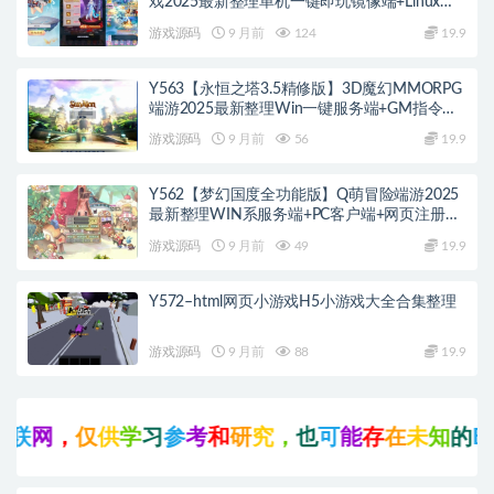
戏2025最新整理单机一键即玩镜像端+Linux手
工服务端+管理后台+GM授权后台+教程
游戏源码
9 月前
124
19.9
Y563【永恒之塔3.5精修版】3D魔幻MMORPG
端游2025最新整理Win一键服务端+GM指令
+PC客户端+教程
游戏源码
9 月前
56
19.9
Y562【梦幻国度全功能版】Q萌冒险端游2025
最新整理WIN系服务端+PC客户端+网页注册
+GM工具+GM命令+教程
游戏源码
9 月前
49
19.9
Y572–html网页小游戏H5小游戏大全合集整理
游戏源码
9 月前
88
19.9
，
仅
供
学
习
参
考
和
研
究
，
也
可
能
存
在
未
知
的
B
U
G
与