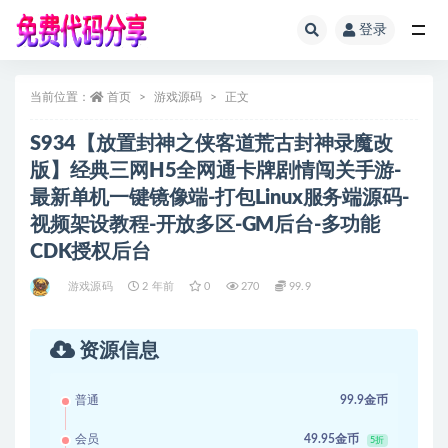
登录
全部
当前位置：
首页
游戏源码
正文
S934【放置封神之侠客道荒古封神录魔改
版】经典三网H5全网通卡牌剧情闯关手游-
最新单机一键镜像端-打包Linux服务端源码-
视频架设教程-开放多区-GM后台-多功能
CDK授权后台
游戏源码
2 年前
0
270
99.9
资源信息
普通
99.9金币
会员
49.95金币
5折