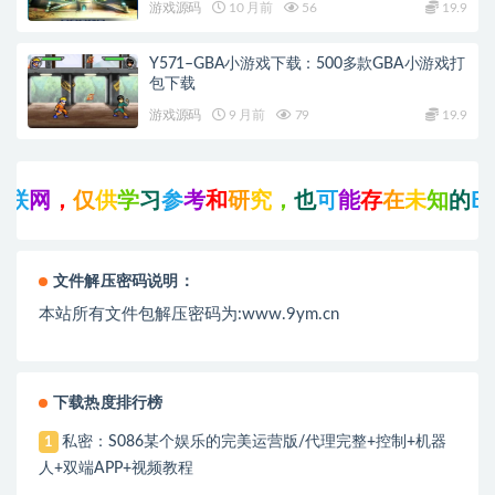
游戏源码
10 月前
56
19.9
Y571–GBA小游戏下载：500多款GBA小游戏打
包下载
游戏源码
9 月前
79
19.9
，
仅
供
学
习
参
考
和
研
究
，
也
可
能
存
在
未
知
的
B
U
G
与
文件解压密码说明：
本站所有文件包解压密码为:www.9ym.cn
下载热度排行榜
私密：S086某个娱乐的完美运营版/代理完整+控制+机器
1
人+双端APP+视频教程