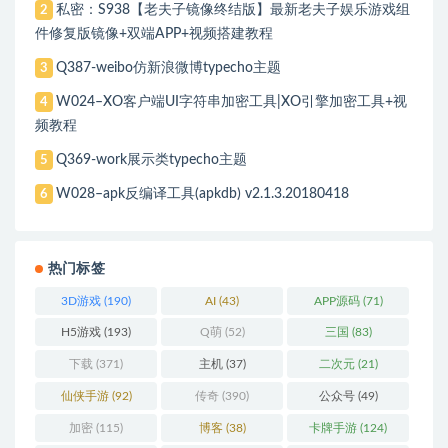
私密：S938【老夫子镜像终结版】最新老夫子娱乐游戏组
2
件修复版镜像+双端APP+视频搭建教程
Q387-weibo仿新浪微博typecho主题
3
W024–XO客户端UI字符串加密工具|XO引擎加密工具+视
4
频教程
Q369-work展示类typecho主题
5
W028–apk反编译工具(apkdb) v2.1.3.20180418
6
热门标签
3D游戏
(190)
AI
(43)
APP源码
(71)
H5游戏
(193)
Q萌
(52)
三国
(83)
下载
(371)
主机
(37)
二次元
(21)
仙侠手游
(92)
传奇
(390)
公众号
(49)
加密
(115)
博客
(38)
卡牌手游
(124)