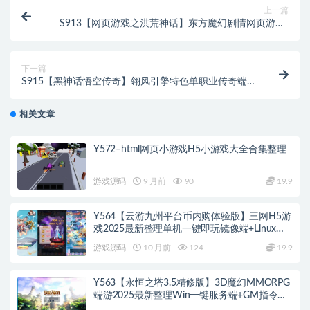
上一篇
S913【网页游戏之洪荒神话】东方魔幻剧情网页游戏-
Win服务端源码视频架设教程-GM工具-一键配置工具-
微端配置器-详细外网教程
下一篇
S915【黑神话悟空传奇】翎风引擎特色单职业传奇端
游-Win服务端源码视频架设教程-完整配套补丁网站-配
套全套登入器
相关文章
Y572–html网页小游戏H5小游戏大全合集整理
游戏源码
9 月前
90
19.9
Y564【云游九州平台币内购体验版】三网H5游
戏2025最新整理单机一键即玩镜像端+Linux手
工服务端+管理后台+GM授权后台+教程
游戏源码
10 月前
124
19.9
Y563【永恒之塔3.5精修版】3D魔幻MMORPG
端游2025最新整理Win一键服务端+GM指令
+PC客户端+教程