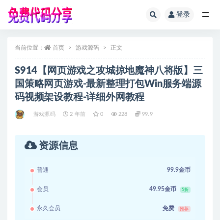
登录
全部
当前位置：
首页
游戏源码
正文
S914【网页游戏之攻城掠地魔神八将版】三
国策略网页游戏-最新整理打包Win服务端源
码视频架设教程-详细外网教程
游戏源码
2 年前
0
228
99.9
资源信息
普通
99.9金币
会员
49.95金币
5折
永久会员
免费
推荐