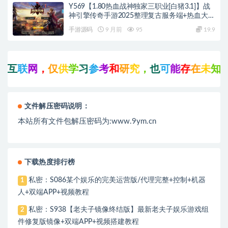
Y569【1.80热血战神独家三职业[白猪3.1]】战
神引擎传奇手游2025整理复古服务端+热血大陆
+蛮荒大陆+黄金大陆
手游源码
9 月前
95
19.9
联
网
，
仅
供
学
习
参
考
和
研
究
，
也
可
能
存
在
未
知
的
B
U
文件解压密码说明：
本站所有文件包解压密码为:www.9ym.cn
下载热度排行榜
私密：S086某个娱乐的完美运营版/代理完整+控制+机器
1
人+双端APP+视频教程
私密：S938【老夫子镜像终结版】最新老夫子娱乐游戏组
2
件修复版镜像+双端APP+视频搭建教程