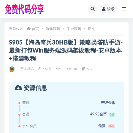
登录
全部
当前位置：
首页
游戏源码
手游源码
正文
S905【海岛奇兵30HB版】策略类塔防手游-
最新打包Win服务端源码架设教程-安卓版本
+搭建教程
手游源码
2 年前
0
318
99.9
资源信息
普通
99.9金币
会员
49.95金币
5折
永久会员
免费
推荐