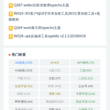
Q387-weibo仿新浪微博typecho主题
3
W024–XO客户端UI字符串加密工具|XO引擎加密工具+视
4
频教程
Q369-work展示类typecho主题
5
W028–apk反编译工具(apkdb) v2.1.3.20180418
6
热门标签
3D游戏
(190)
AI
(43)
APP源码
(71)
H5游戏
(193)
Q萌
(52)
三国
(83)
下载
(371)
主机
(37)
二次元
(21)
仙侠手游
(92)
传奇
(390)
公众号
(49)
加密
(115)
博客
(38)
卡牌手游
(124)
即时通讯
(44)
商城源码
(82)
回合手游
(154)
客服系统
(20)
导航
(43)
小游戏
(23)