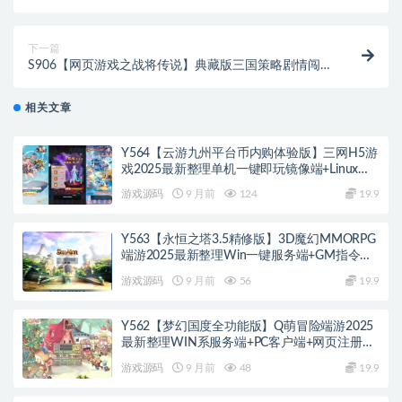
定义名称）
下一篇
S906【网页游戏之战将传说】典藏版三国策略剧情闯关
网页游戏-最新整理打包Win服务端源码视频架设教程-
GM工具-详细外网教程
相关文章
Y564【云游九州平台币内购体验版】三网H5游
戏2025最新整理单机一键即玩镜像端+Linux手
工服务端+管理后台+GM授权后台+教程
游戏源码
9 月前
124
19.9
Y563【永恒之塔3.5精修版】3D魔幻MMORPG
端游2025最新整理Win一键服务端+GM指令
+PC客户端+教程
游戏源码
9 月前
56
19.9
Y562【梦幻国度全功能版】Q萌冒险端游2025
最新整理WIN系服务端+PC客户端+网页注册
+GM工具+GM命令+教程
游戏源码
9 月前
48
19.9