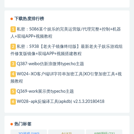
下载热度排行榜
私密：S086某个娱乐的完美运营版/代理完整+控制+机器
1
人+双端APP+视频教程
私密：S938【老夫子镜像终结版】最新老夫子娱乐游戏组
2
件修复版镜像+双端APP+视频搭建教程
Q387-weibo仿新浪微博typecho主题
3
W024–XO客户端UI字符串加密工具|XO引擎加密工具+视
4
频教程
Q369-work展示类typecho主题
5
W028–apk反编译工具(apkdb) v2.1.3.20180418
6
热门标签
3D游戏
(190)
AI
(43)
APP源码
(71)