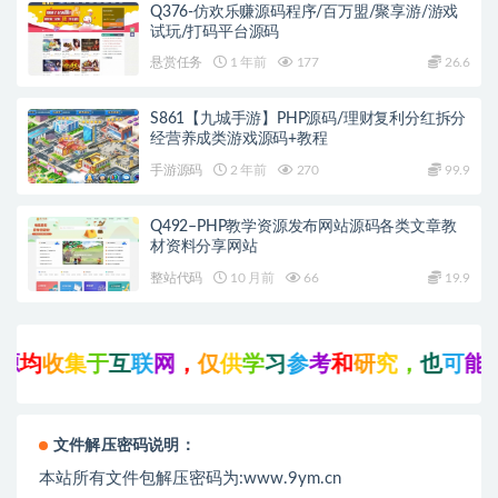
Q376-仿欢乐赚源码程序/百万盟/聚享游/游戏
试玩/打码平台源码
悬赏任务
1 年前
177
26.6
S861【九城手游】PHP源码/理财复利分红拆分
经营养成类游戏源码+教程
手游源码
2 年前
270
99.9
Q492–PHP教学资源发布网站源码各类文章教
材资料分享网站
整站代码
10 月前
66
19.9
均
收
集
于
互
联
网
，
仅
供
学
习
参
考
和
研
究
，
也
可
能
存
文件解压密码说明：
本站所有文件包解压密码为:www.9ym.cn