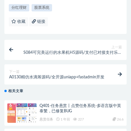
分红理财
股票系统
收藏
链接
上一篇
S084可完美运行的水果机H5源码/支付已对接支付乐个
人免签支付/可封装APP/有搭建教程
下一篇
A0130精仿水滴筹源码/全开源uniapp+fastadmin开发
相关文章
Q401-任务悬赏丨点赞任务系统-多语言版中英
泰繁，已修复BUG
悬赏任务
1 年前
227
26.6